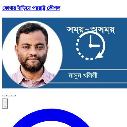
কোথায় দাঁড়িয়ে পররাষ্ট্র কৌশল