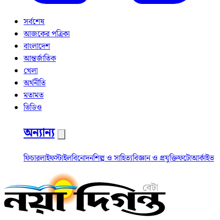
সর্বশেষ
আজকের পত্রিকা
বাংলাদেশ
আন্তর্জাতিক
খেলা
অর্থনীতি
মতামত
ভিডিও
অন্যান্য
ফিচার
লাইফস্টাইল
বিনোদন
শিল্প ও সাহিত্য
বিজ্ঞান ও প্রযুক্তি
ফটো
আর্কাইভ