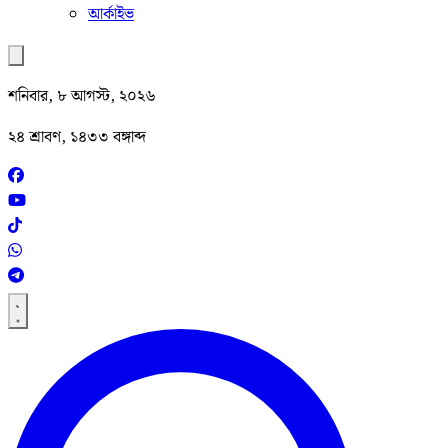
আর্কাইভ
শনিবার, ৮ আগস্ট, ২০২৬
২৪ শ্রাবণ, ১৪৩৩ বঙ্গাব্দ