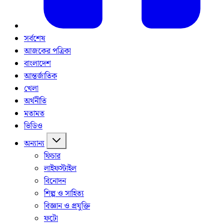
সর্বশেষ
আজকের পত্রিকা
বাংলাদেশ
আন্তর্জাতিক
খেলা
অর্থনীতি
মতামত
ভিডিও
অন্যান্য
ফিচার
লাইফস্টাইল
বিনোদন
শিল্প ও সাহিত্য
বিজ্ঞান ও প্রযুক্তি
ফটো