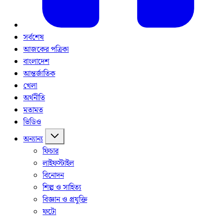
সর্বশেষ
আজকের পত্রিকা
বাংলাদেশ
আন্তর্জাতিক
খেলা
অর্থনীতি
মতামত
ভিডিও
অন্যান্য
ফিচার
লাইফস্টাইল
বিনোদন
শিল্প ও সাহিত্য
বিজ্ঞান ও প্রযুক্তি
ফটো