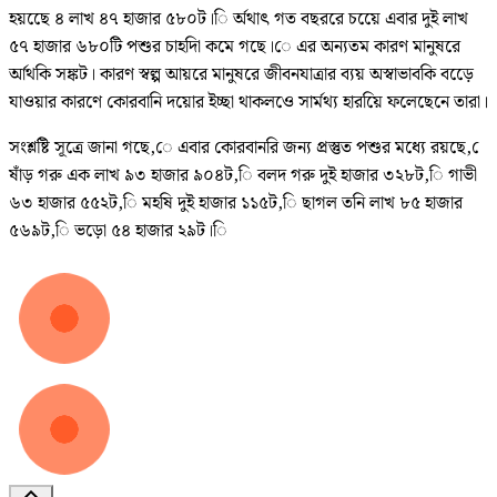
হয়ছেে ৪ লাখ ৪৭ হাজার ৫৮০ট।ি র্অথাৎ গত বছররে চয়েে এবার দুই লাখ
৫৭ হাজার ৬৮০টি পশুর চাহদিা কমে গছে।ে এর অন্যতম কারণ মানুষরে
র্আথকি সঙ্কট। কারণ স্বল্প আয়রে মানুষরে জীবনযাত্রার ব্যয় অস্বাভাবকি বড়েে
যাওয়ার কারণে কোরবানি দয়োর ইচ্ছা থাকলওে সার্মথ্য হারয়িে ফলেছেনে তারা।
সংশ্লষ্টি সূত্রে জানা গছে,ে এবার কোরবানরি জন্য প্রস্তুত পশুর মধ্যে রয়ছে,ে
ষাঁড় গরু এক লাখ ৯৩ হাজার ৯০৪ট,ি বলদ গরু দুই হাজার ৩২৮ট,ি গাভী
৬৩ হাজার ৫৫২ট,ি মহষি দুই হাজার ১১৫ট,ি ছাগল তনি লাখ ৮৫ হাজার
৫৬৯ট,ি ভড়ো ৫৪ হাজার ২৯ট।ি