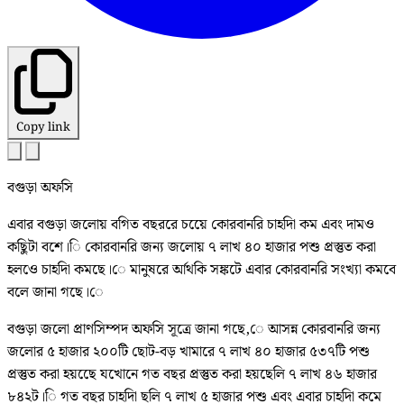
Copy link
বগুড়া অফসি
এবার বগুড়া জলোয় বগিত বছররে চয়েে কোরবানরি চাহদিা কম এবং দামও
কছিুটা বশে।ি কোরবানরি জন্য জলোয় ৭ লাখ ৪০ হাজার পশু প্রস্তুত করা
হলওে চাহদিা কমছে।ে মানুষরে র্আথকি সঙ্কটে এবার কোরবানরি সংখ্যা কমবে
বলে জানা গছে।ে
বগুড়া জলো প্রাণসিম্পদ অফসি সূত্রে জানা গছে,ে আসন্ন কোরবানরি জন্য
জলোর ৫ হাজার ২০০টি ছোট-বড় খামারে ৭ লাখ ৪০ হাজার ৫৩৭টি পশু
প্রস্তুত করা হয়ছেে যখোনে গত বছর প্রস্তুত করা হয়ছেলি ৭ লাখ ৪৬ হাজার
৮৪২ট।ি গত বছর চাহদিা ছলি ৭ লাখ ৫ হাজার পশু এবং এবার চাহদিা কমে