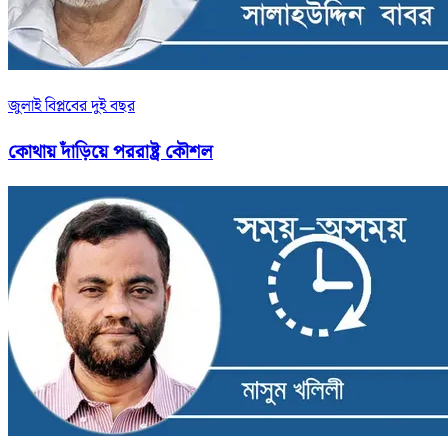
জুলাই বিপ্লবের দুই বছর
কোথায় দাঁড়িয়ে পররাষ্ট্র কৌশল