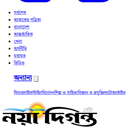
সর্বশেষ
আজকের পত্রিকা
বাংলাদেশ
আন্তর্জাতিক
খেলা
অর্থনীতি
মতামত
ভিডিও
অন্যান্য
ফিচার
লাইফস্টাইল
বিনোদন
শিল্প ও সাহিত্য
বিজ্ঞান ও প্রযুক্তি
ফটো
আর্কাইভ