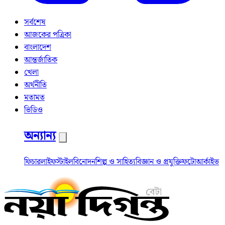
সর্বশেষ
আজকের পত্রিকা
বাংলাদেশ
আন্তর্জাতিক
খেলা
অর্থনীতি
মতামত
ভিডিও
অন্যান্য
ফিচার
লাইফস্টাইল
বিনোদন
শিল্প ও সাহিত্য
বিজ্ঞান ও প্রযুক্তি
ফটো
আর্কাইভ