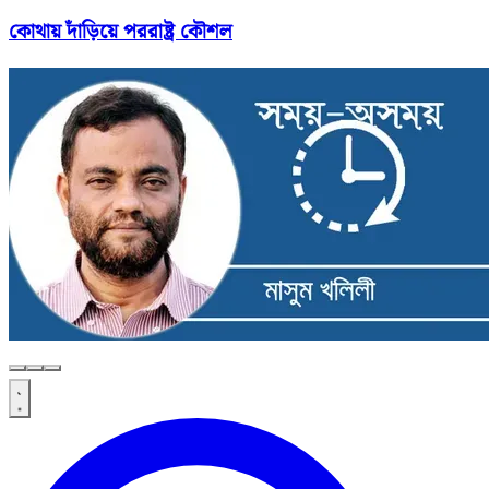
কোথায় দাঁড়িয়ে পররাষ্ট্র কৌশল