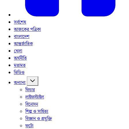
সর্বশেষ
আজকের পত্রিকা
বাংলাদেশ
আন্তর্জাতিক
খেলা
অর্থনীতি
মতামত
ভিডিও
অন্যান্য
ফিচার
লাইফস্টাইল
বিনোদন
শিল্প ও সাহিত্য
বিজ্ঞান ও প্রযুক্তি
ফটো