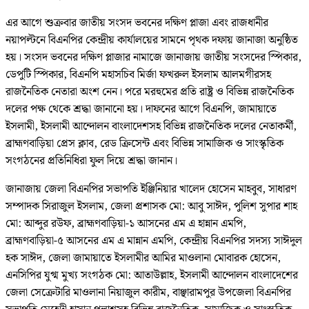
এর আগে শুক্রবার জাতীয় সংসদ ভবনের দক্ষিণ প্লাজা এবং রাজধানীর
নয়াপল্টনে বিএনপির কেন্দ্রীয় কার্যালয়ের সামনে পৃথক দফায় জানাজা অনুষ্ঠিত
হয়। সংসদ ভবনের দক্ষিণ প্লাজার নামাজে জানাজায় জাতীয় সংসদের স্পিকার,
ডেপুটি স্পিকার, বিএনপি মহাসচিব মির্জা ফখরুল ইসলাম আলমগীরসহ
রাজনৈতিক নেতারা অংশ নেন। পরে মরহুমের প্রতি রাষ্ট্র ও বিভিন্ন রাজনৈতিক
দলের পক্ষ থেকে শ্রদ্ধা জানানো হয়। দাফনের আগে বিএনপি, জামায়াতে
ইসলামী, ইসলামী আন্দোলন বাংলাদেশসহ বিভিন্ন রাজনৈতিক দলের নেতাকর্মী,
ব্রাহ্মণবাড়িয়া প্রেস ক্লাব, রেড ক্রিসেন্ট এবং বিভিন্ন সামাজিক ও সাংস্কৃতিক
সংগঠনের প্রতিনিধিরা ফুল দিয়ে শ্রদ্ধা জানান।
জানাজায় জেলা বিএনপির সভাপতি ইঞ্জিনিয়ার খালেদ হোসেন মাহবুব, সাধারণ
সম্পাদক সিরাজুল ইসলাম, জেলা প্রশাসক মো: আবু সাঈদ, পুলিশ সুপার শাহ
মো: আব্দুর রউফ, ব্রাহ্মণবাড়িয়া-১ আসনের এম এ হান্নান এমপি,
ব্রাহ্মণবাড়িয়া-৫ আসনের এম এ মান্নান এমপি, কেন্দ্রীয় বিএনপির সদস্য সাঈদুল
হক সাঈদ, জেলা জামায়াতে ইসলামীর আমির মাওলানা মোবারক হোসেন,
এনসিপির যুগ্ম মুখ্য সংগঠক মো: আতাউল্লাহ, ইসলামী আন্দোলন বাংলাদেশের
জেলা সেক্রেটারি মাওলানা নিয়াজুল কারীম, বাঞ্ছারামপুর উপজেলা বিএনপির