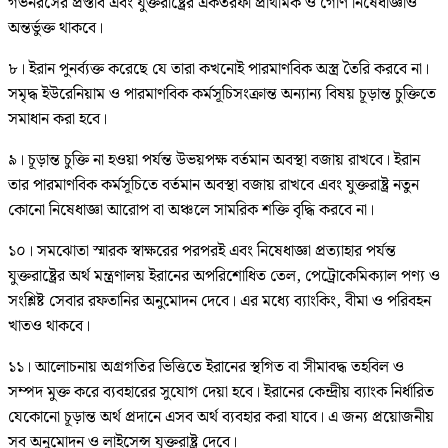
গভর্নরসের প্রস্তাব এবং যুক্তরাষ্ট্রের একতরফা প্রাথমিক ও গৌণ নিষেধাজ্ঞাও
অন্তর্ভুক্ত থাকবে।
৮। ইরান পুনর্ব্যক্ত করেছে যে তারা কখনোই পারমাণবিক অস্ত্র তৈরি করবে না।
সমৃদ্ধ ইউরেনিয়াম ও পারমাণবিক কর্মসূচিসংক্রান্ত অন্যান্য বিষয় চূড়ান্ত চুক্তিতে
সমাধান করা হবে।
৯। চূড়ান্ত চুক্তি না হওয়া পর্যন্ত উভয়পক্ষ বর্তমান অবস্থা বজায় রাখবে। ইরান
তার পারমাণবিক কর্মসূচিতে বর্তমান অবস্থা বজায় রাখবে এবং যুক্তরাষ্ট্র নতুন
কোনো নিষেধাজ্ঞা আরোপ বা অঞ্চলে সামরিক শক্তি বৃদ্ধি করবে না।
১০। সমঝোতা স্মারক স্বাক্ষরের পরপরই এবং নিষেধাজ্ঞা প্রত্যাহার পর্যন্ত
যুক্তরাষ্ট্রের অর্থ মন্ত্রণালয় ইরানের অপরিশোধিত তেল, পেট্রোকেমিক্যাল পণ্য ও
সংশ্লিষ্ট সেবার রফতানির অনুমোদন দেবে। এর মধ্যে ব্যাংকিং, বীমা ও পরিবহন
খাতও থাকবে।
১১। আলোচনায় অগ্রগতির ভিত্তিতে ইরানের স্থগিত বা সীমাবদ্ধ তহবিল ও
সম্পদ মুক্ত করে ব্যবহারের সুযোগ দেয়া হবে। ইরানের কেন্দ্রীয় ব্যাংক নির্ধারিত
যেকোনো চূড়ান্ত অর্থ প্রদানে এসব অর্থ ব্যবহার করা যাবে। এ জন্য প্রয়োজনীয়
সব অনুমোদন ও লাইসেন্স যুক্তরাষ্ট্র দেবে।