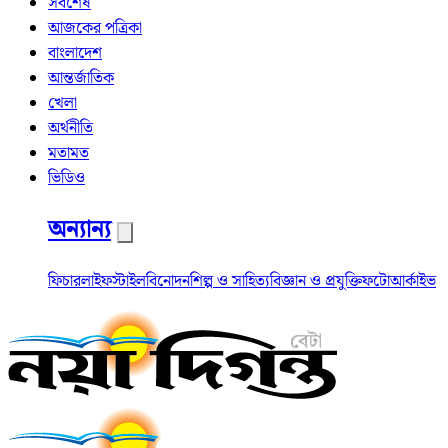
সর্বশেষ
আজকের পত্রিকা
বাংলাদেশ
আন্তর্জাতিক
খেলা
অর্থনীতি
মতামত
ভিডিও
অন্যান্য
ফিচার
লাইফস্টাইল
বিনোদন
শিল্প ও সাহিত্য
বিজ্ঞান ও প্রযুক্তি
ফটো
আর্কাইভ