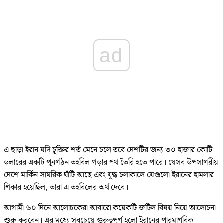
ad
এ ছাড়া ইরান যদি চুক্তির শর্ত মেনে চলে তবে দেশটির জন্য ৩০ হাজার কোটি
ডলারের একটি পুনর্গঠন তহবিল গড়ার পথ তৈরি হতে পারে। যেসব উপসাগরীয়
দেশে মার্কিন সামরিক ঘাঁটি আছে এবং যুদ্ধ চলাকালে যেগুলো ইরানের হামলার
শিকার হয়েছিল, তারা এ তহবিলের অর্থ দেবে।
আগামী ৬০ দিনে আলোচকেরা আবারো কয়েকটি জটিল বিষয় নিয়ে আলোচনা
শুরু করবেন। এর মধ্যে সবচেয়ে গুরুত্বপূর্ণ হলো ইরানের পারমাণবিক