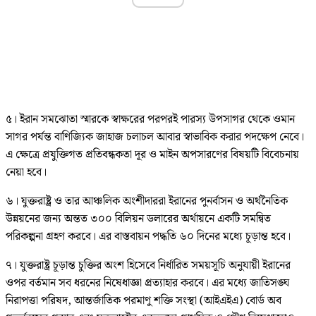
৫। ইরান সমঝোতা স্মারকে স্বাক্ষরের পরপরই পারস্য উপসাগর থেকে ওমান
সাগর পর্যন্ত বাণিজ্যিক জাহাজ চলাচল আবার স্বাভাবিক করার পদক্ষেপ নেবে।
এ ক্ষেত্রে প্রযুক্তিগত প্রতিবন্ধকতা দূর ও মাইন অপসারণের বিষয়টি বিবেচনায়
নেয়া হবে।
৬। যুক্তরাষ্ট্র ও তার আঞ্চলিক অংশীদাররা ইরানের পুনর্বাসন ও অর্থনৈতিক
উন্নয়নের জন্য অন্তত ৩০০ বিলিয়ন ডলারের অর্থায়নে একটি সমন্বিত
পরিকল্পনা গ্রহণ করবে। এর বাস্তবায়ন পদ্ধতি ৬০ দিনের মধ্যে চূড়ান্ত হবে।
৭। যুক্তরাষ্ট্র চূড়ান্ত চুক্তির অংশ হিসেবে নির্ধারিত সময়সূচি অনুযায়ী ইরানের
ওপর বর্তমান সব ধরনের নিষেধাজ্ঞা প্রত্যাহার করবে। এর মধ্যে জাতিসঙ্ঘ
নিরাপত্তা পরিষদ, আন্তর্জাতিক পরমাণু শক্তি সংস্থা (আইএইএ) বোর্ড অব