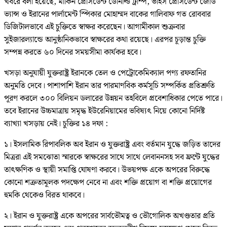
খবরে বলা হয়েছে, মার্কিন প্রেসিডেন্ট ডোনাল্ড ট্রাম্প, ভাইস প্রেসিডেন্ট জেডি
ভ্যান্স ও ইরানের পার্লামেন্ট স্পিকার মোহাম্মদ বাকের গালিবাফ গত রোববার
ডিজিটালভাবে এই চুক্তিতে স্বাক্ষর করেছেন। আগামীকাল শুক্রবার
সুইজারল্যান্ডে আনুষ্ঠানিকভাবে স্বাক্ষরের কথা রয়েছে। এরপর চূড়ান্ত চুক্তি
সম্পন্ন করতে ৬০ দিনের সময়সীমা কার্যকর হবে।
খসড়া অনুযায়ী যুক্তরাষ্ট্র ইরানকে তেল ও পেট্রোকেমিক্যাল পণ্য রফতানির
অনুমতি দেবে। পাশাপাশি ইরান তার পারমাণবিক কর্মসূচি সম্পর্কিত প্রতিশ্রুতি
পূরণ করলে ৩০০ বিলিয়ন ডলারের উন্নয়ন তহবিলে প্রবেশাধিকার পেতে পারে।
তবে ইরানের উচ্চমাত্রায় সমৃদ্ধ ইউরেনিয়ামের ভবিষ্যৎ নিয়ে কোনো নির্দিষ্ট
ব্যাখ্যা খসড়ায় নেই। চুক্তির ১৪ দফা :
১। ইসলামিক রিপাবলিক অব ইরান ও যুক্তরাষ্ট্র এবং বর্তমান যুদ্ধে জড়িত তাদের
মিত্ররা এই সমঝোতা স্মারকে স্বাক্ষরের সাথে সাথে লেবাননসহ সব ফ্রন্টে যুদ্ধের
তাৎক্ষণিক ও স্থায়ী সমাপ্তি ঘোষণা করবে। উভয়পক্ষ একে অপরের বিরুদ্ধে
কোনো শত্রুতামূলক পদক্ষেপ নেবে না এবং শক্তি প্রয়োগ বা শক্তি প্রয়োগের
হুমকি থেকেও বিরত থাকবে।
২। ইরান ও যুক্তরাষ্ট্র একে অপরের সার্বভৌমত্ব ও ভৌগোলিক অখণ্ডতার প্রতি