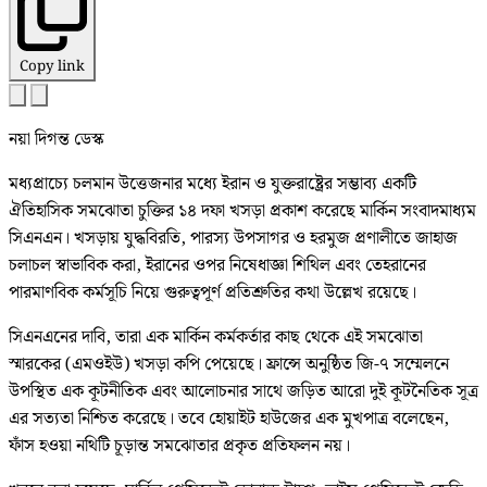
Copy link
নয়া দিগন্ত ডেস্ক
মধ্যপ্রাচ্যে চলমান উত্তেজনার মধ্যে ইরান ও যুক্তরাষ্ট্রের সম্ভাব্য একটি
ঐতিহাসিক সমঝোতা চুক্তির ১৪ দফা খসড়া প্রকাশ করেছে মার্কিন সংবাদমাধ্যম
সিএনএন। খসড়ায় যুদ্ধবিরতি, পারস্য উপসাগর ও হরমুজ প্রণালীতে জাহাজ
চলাচল স্বাভাবিক করা, ইরানের ওপর নিষেধাজ্ঞা শিথিল এবং তেহরানের
পারমাণবিক কর্মসূচি নিয়ে গুরুত্বপূর্ণ প্রতিশ্রুতির কথা উল্লেখ রয়েছে।
সিএনএনের দাবি, তারা এক মার্কিন কর্মকর্তার কাছ থেকে এই সমঝোতা
স্মারকের (এমওইউ) খসড়া কপি পেয়েছে। ফ্রান্সে অনুষ্ঠিত জি-৭ সম্মেলনে
উপস্থিত এক কূটনীতিক এবং আলোচনার সাথে জড়িত আরো দুই কূটনৈতিক সূত্র
এর সত্যতা নিশ্চিত করেছে। তবে হোয়াইট হাউজের এক মুখপাত্র বলেছেন,
ফাঁস হওয়া নথিটি চূড়ান্ত সমঝোতার প্রকৃত প্রতিফলন নয়।