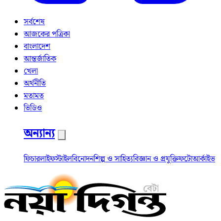
সর্বশেষ
আজকের পত্রিকা
বাংলাদেশ
আন্তর্জাতিক
খেলা
অর্থনীতি
মতামত
ভিডিও
অন্যান্য
ফিচার
লাইফস্টাইল
বিনোদন
শিল্প ও সাহিত্য
বিজ্ঞান ও প্রযুক্তি
ফটো
আর্কাইভ