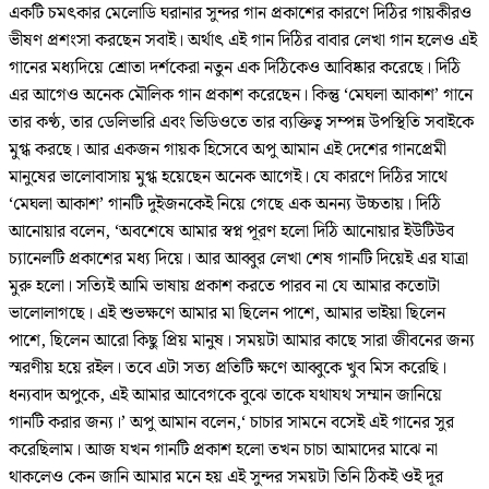
একটি চমৎকার মেলোডি ঘরানার সুন্দর গান প্রকাশের কারণে দিঠির গায়কীরও
ভীষণ প্রশংসা করছেন সবাই। অর্থাৎ এই গান দিঠির বাবার লেখা গান হলেও এই
গানের মধ্যদিয়ে শ্রোতা দর্শকেরা নতুন এক দিঠিকেও আবিষ্কার করেছে। দিঠি
এর আগেও অনেক মৌলিক গান প্রকাশ করেছেন। কিন্তু ‘মেঘলা আকাশ’ গানে
তার কণ্ঠ, তার ডেলিভারি এবং ভিডিওতে তার ব্যক্তিত্ব সম্পন্ন উপস্থিতি সবাইকে
মুগ্ধ করছে। আর একজন গায়ক হিসেবে অপু আমান এই দেশের গানপ্রেমী
মানুষের ভালোবাসায় মুগ্ধ হয়েছেন অনেক আগেই। যে কারণে দিঠির সাথে
‘মেঘলা আকাশ’ গানটি দুইজনকেই নিয়ে গেছে এক অনন্য উচ্চতায়। দিঠি
আনোয়ার বলেন, ‘অবশেষে আমার স্বপ্ন পূরণ হলো দিঠি আনোয়ার ইউটিউব
চ্যানেলটি প্রকাশের মধ্য দিয়ে। আর আব্বুর লেখা শেষ গানটি দিয়েই এর যাত্রা
মুরু হলো। সত্যিই আমি ভাষায় প্রকাশ করতে পারব না যে আমার কতোটা
ভালোলাগছে। এই শুভক্ষণে আমার মা ছিলেন পাশে, আমার ভাইয়া ছিলেন
পাশে, ছিলেন আরো কিছু প্রিয় মানুষ। সময়টা আমার কাছে সারা জীবনের জন্য
স্মরণীয় হয়ে রইল। তবে এটা সত্য প্রতিটি ক্ষণে আব্বুকে খুব মিস করেছি।
ধন্যবাদ অপুকে, এই আমার আবেগকে বুঝে তাকে যথাযথ সম্মান জানিয়ে
গানটি করার জন্য।’ অপু আমান বলেন,‘ চাচার সামনে বসেই এই গানের সুর
করেছিলাম। আজ যখন গানটি প্রকাশ হলো তখন চাচা আমাদের মাঝে না
থাকলেও কেন জানি আমার মনে হয় এই সুন্দর সময়টা তিনি ঠিকই ওই দূর