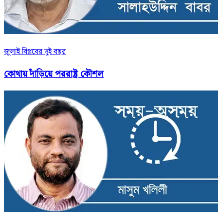
জুলাই বিপ্লবের দুই বছর
কোথায় দাঁড়িয়ে পররাষ্ট্র কৌশল