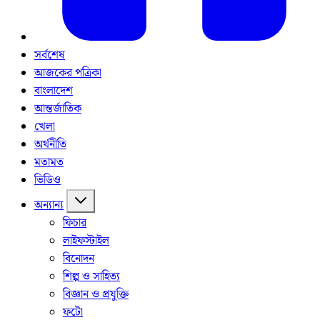
সর্বশেষ
আজকের পত্রিকা
বাংলাদেশ
আন্তর্জাতিক
খেলা
অর্থনীতি
মতামত
ভিডিও
অন্যান্য
ফিচার
লাইফস্টাইল
বিনোদন
শিল্প ও সাহিত্য
বিজ্ঞান ও প্রযুক্তি
ফটো