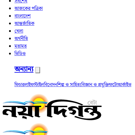
সর্বশেষ
আজকের পত্রিকা
বাংলাদেশ
আন্তর্জাতিক
খেলা
অর্থনীতি
মতামত
ভিডিও
অন্যান্য
ফিচার
লাইফস্টাইল
বিনোদন
শিল্প ও সাহিত্য
বিজ্ঞান ও প্রযুক্তি
ফটো
আর্কাইভ