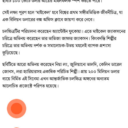
ছবিটি ১০০ কোটি ডলার আয়ের মাইলফলক স্পর্শ করতে পারে।
সেই লক্ষ্য পূরণ হলে ‘মাইকেল’ হবে বিশ্বের প্রথম সঙ্গীতভিত্তিক জীবনীচিত্র, যা
এক বিলিয়ন ডলারের বক্স অফিস ক্লাবে জায়গা করে নেবে।
চলচ্চিত্রটির পরিচালনা করেছেন অ্যান্টোইন ফুকোয়া। এতে মাইকেল জ্যাকসনের
চরিত্রে অভিনয় করেছেন তার ভাতিজা জাফার জ্যাকসন। কিংবদন্তি শিল্পীর
চরিত্রে তার অভিনয় দর্শক ও সমালোচক-উভয় মহলেই ব্যাপক প্রশংসা
কুড়িয়েছে।
ছবিটিতে আরো অভিনয় করেছেন নিয়া লং, জুলিয়ানো ভালদি, কেলিন ডারেল
জোনস, লরা হ্যারিয়ারসহ একাধিক পরিচিত শিল্পী। প্রায় ২০০ মিলিয়ন ডলার
ব্যয়ে নির্মিত এই সিনেমা এখন আন্তর্জাতিক চলচ্চিত্র অঙ্গনের অন্যতম
আলোচিত প্রজেক্টে পরিণত হয়েছে।