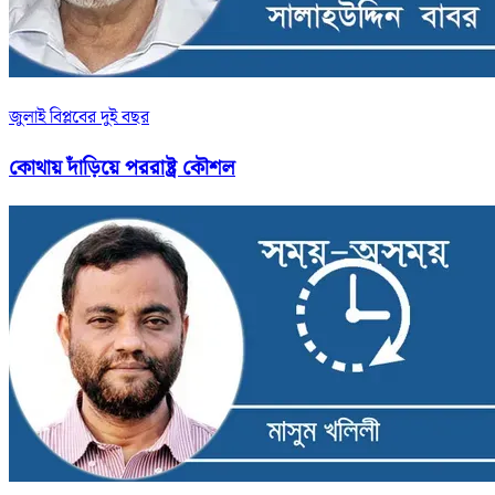
জুলাই বিপ্লবের দুই বছর
কোথায় দাঁড়িয়ে পররাষ্ট্র কৌশল