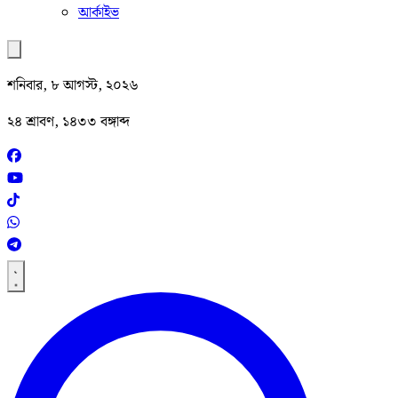
আর্কাইভ
শনিবার, ৮ আগস্ট, ২০২৬
২৪ শ্রাবণ, ১৪৩৩ বঙ্গাব্দ