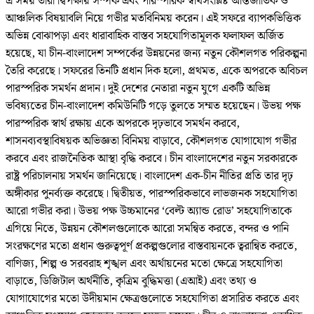
এ সময় তারা দ্বিপক্ষীয় সম্পর্ক এবং পারস্পরিক স্বার্থসংশ্লিষ্ট আন্তর্জাতিক ও
আঞ্চলিক বিষয়াবলি নিয়ে গভীর মতবিনিময় করেন। এই সফরে ব্যাপকভিত্তিক
অভিন্ন বোঝাপড়া এবং ধারাবাহিক বাস্তব সহযোগিতামূলক ফলাফল অর্জিত
হয়েছে, যা চীন-বাংলাদেশ সম্পর্কের উন্নয়নের জন্য নতুন কৌশলগত পরিকল্পনা
তৈরি করেছে। সফরের তিনটি প্রধান দিক হলো, প্রথমত, একে অপরকে অবিচল
পারস্পরিক সমর্থন প্রদান। দুই দেশের নেতারা নতুন যুগে একটি অভিন্ন
ভবিষ্যতের চীন-বাংলাদেশ কমিউনিটি গড়ে তুলতে সম্মত হয়েছেন। উভয় পক্ষ
পারস্পরিক স্বার্থ রক্ষায় একে অপরকে দৃঢ়ভাবে সমর্থন করবে,
শাসনব্যবস্থাবিষয়ক অভিজ্ঞতা বিনিময় বাড়াবে, কৌশলগত যোগাযোগ গভীর
করবে এবং রাজনৈতিক আস্থা বৃদ্ধি করবে। চীন বাংলাদেশের নতুন সরকারকে
রাষ্ট্র পরিচালনায় সমর্থন জানিয়েছে। বাংলাদেশ এক-চীন নীতির প্রতি তার দৃঢ়
অঙ্গীকার পুনর্ব্যক্ত করেছে। দ্বিতীয়ত, পারস্পরিকভাবে লাভজনক সহযোগিতা
আরো গভীর করা। উভয় পক্ষ উচ্চমানের ‘বেল্ট অ্যান্ড রোড’ সহযোগিতাকে
এগিয়ে নিতে, উন্নয়ন কৌশলগুলোকে আরো সমন্বিত করতে, বন্দর ও পানি
সংরক্ষণের মতো প্রধান গুরুত্বপূর্ণ প্রকল্পগুলোর বাস্তবায়নকে ত্বরান্বিত করতে,
বাণিজ্য, শিল্প ও সরবরাহ শৃঙ্খল এবং অর্থায়নের মতো ক্ষেত্রে সহযোগিতা
বাড়াতে, ডিজিটাল অর্থনীতি, কৃত্রিম বুদ্ধিমত্তা (এআই) এবং তথ্য ও
যোগাযোগের মতো উদীয়মান ক্ষেত্রগুলোতে সহযোগিতা প্রসারিত করতে এবং