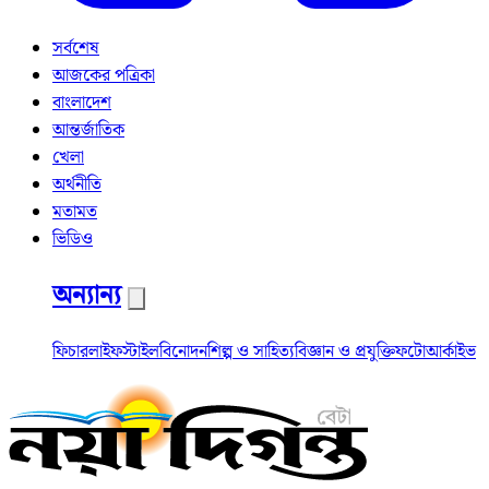
সর্বশেষ
আজকের পত্রিকা
বাংলাদেশ
আন্তর্জাতিক
খেলা
অর্থনীতি
মতামত
ভিডিও
অন্যান্য
ফিচার
লাইফস্টাইল
বিনোদন
শিল্প ও সাহিত্য
বিজ্ঞান ও প্রযুক্তি
ফটো
আর্কাইভ