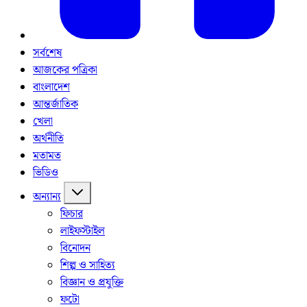
সর্বশেষ
আজকের পত্রিকা
বাংলাদেশ
আন্তর্জাতিক
খেলা
অর্থনীতি
মতামত
ভিডিও
অন্যান্য
ফিচার
লাইফস্টাইল
বিনোদন
শিল্প ও সাহিত্য
বিজ্ঞান ও প্রযুক্তি
ফটো