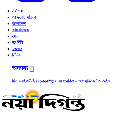
সর্বশেষ
আজকের পত্রিকা
বাংলাদেশ
আন্তর্জাতিক
খেলা
অর্থনীতি
মতামত
ভিডিও
অন্যান্য
ফিচার
লাইফস্টাইল
বিনোদন
শিল্প ও সাহিত্য
বিজ্ঞান ও প্রযুক্তি
ফটো
আর্কাইভ