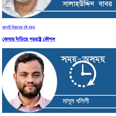
জুলাই বিপ্লবের দুই বছর
কোথায় দাঁড়িয়ে পররাষ্ট্র কৌশল