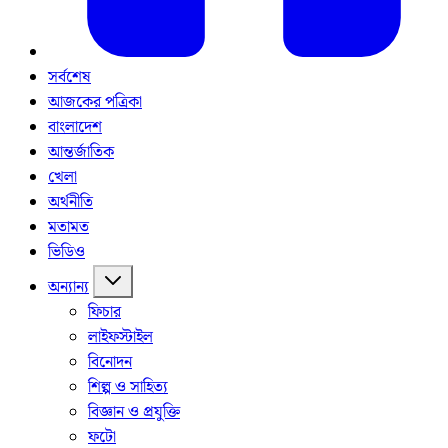
সর্বশেষ
আজকের পত্রিকা
বাংলাদেশ
আন্তর্জাতিক
খেলা
অর্থনীতি
মতামত
ভিডিও
অন্যান্য
ফিচার
লাইফস্টাইল
বিনোদন
শিল্প ও সাহিত্য
বিজ্ঞান ও প্রযুক্তি
ফটো