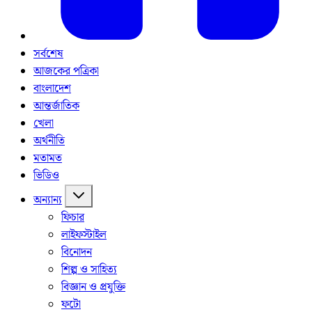
সর্বশেষ
আজকের পত্রিকা
বাংলাদেশ
আন্তর্জাতিক
খেলা
অর্থনীতি
মতামত
ভিডিও
অন্যান্য
ফিচার
লাইফস্টাইল
বিনোদন
শিল্প ও সাহিত্য
বিজ্ঞান ও প্রযুক্তি
ফটো