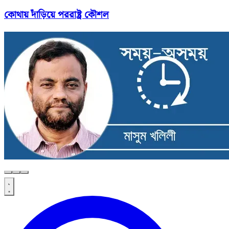
কোথায় দাঁড়িয়ে পররাষ্ট্র কৌশল