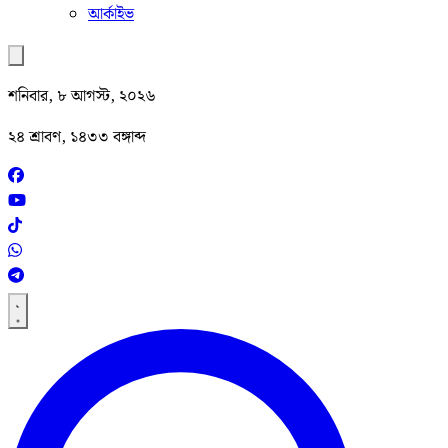
আর্কাইভ
শনিবার, ৮ আগস্ট, ২০২৬
২৪ শ্রাবণ, ১৪৩৩ বঙ্গাব্দ