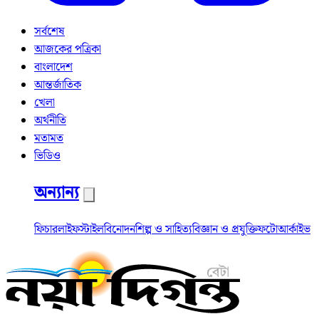
সর্বশেষ
আজকের পত্রিকা
বাংলাদেশ
আন্তর্জাতিক
খেলা
অর্থনীতি
মতামত
ভিডিও
অন্যান্য
ফিচার
লাইফস্টাইল
বিনোদন
শিল্প ও সাহিত্য
বিজ্ঞান ও প্রযুক্তি
ফটো
আর্কাইভ