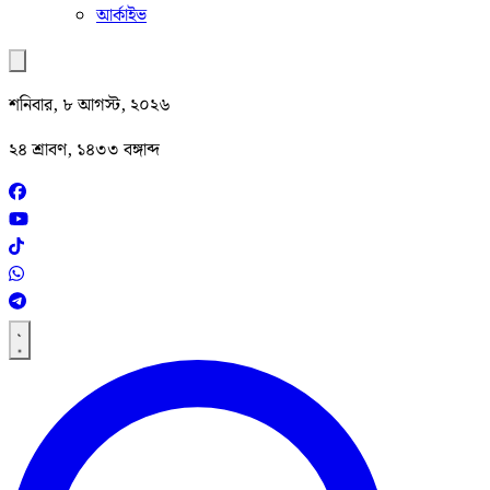
আর্কাইভ
শনিবার, ৮ আগস্ট, ২০২৬
২৪ শ্রাবণ, ১৪৩৩ বঙ্গাব্দ