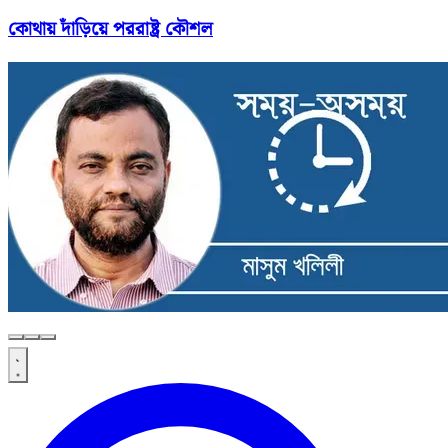
কোথায় দাঁড়িয়ে পররাষ্ট্র কৌশল