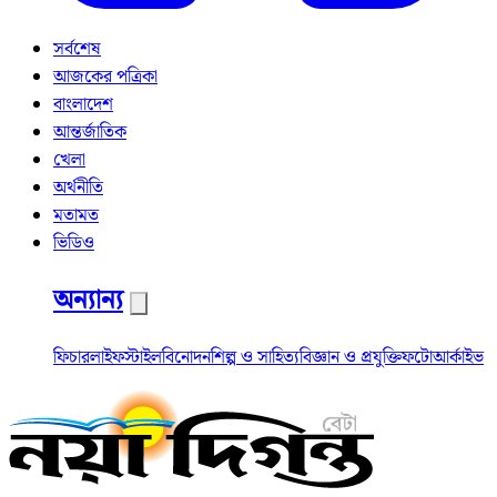
সর্বশেষ
আজকের পত্রিকা
বাংলাদেশ
আন্তর্জাতিক
খেলা
অর্থনীতি
মতামত
ভিডিও
অন্যান্য
ফিচার
লাইফস্টাইল
বিনোদন
শিল্প ও সাহিত্য
বিজ্ঞান ও প্রযুক্তি
ফটো
আর্কাইভ