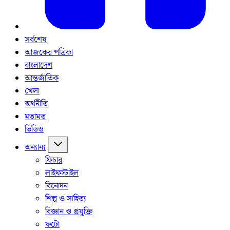
সর্বশেষ
আজকের পত্রিকা
বাংলাদেশ
আন্তর্জাতিক
খেলা
অর্থনীতি
মতামত
ভিডিও
অন্যান্য
ফিচার
লাইফস্টাইল
বিনোদন
শিল্প ও সাহিত্য
বিজ্ঞান ও প্রযুক্তি
ফটো