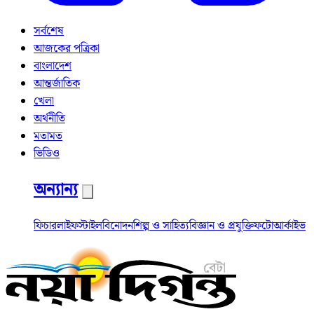
সর্বশেষ
আজকের পত্রিকা
বাংলাদেশ
আন্তর্জাতিক
খেলা
অর্থনীতি
মতামত
ভিডিও
অন্যান্য
ফিচার
লাইফস্টাইল
বিনোদন
শিল্প ও সাহিত্য
বিজ্ঞান ও প্রযুক্তি
ফটো
আর্কাইভ