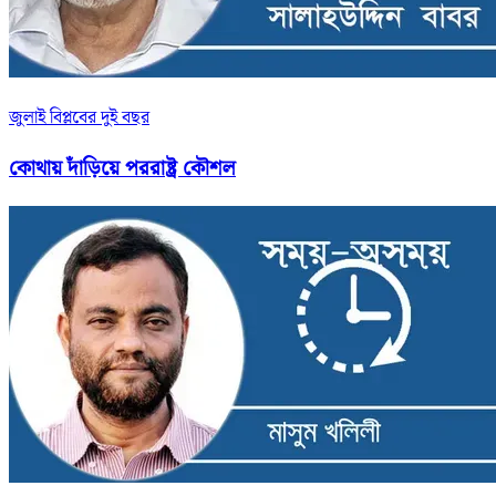
জুলাই বিপ্লবের দুই বছর
কোথায় দাঁড়িয়ে পররাষ্ট্র কৌশল