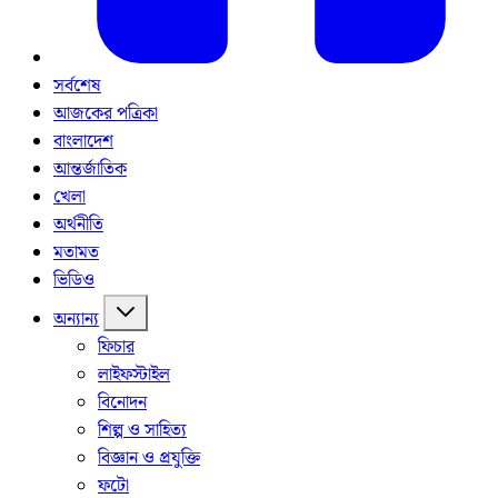
সর্বশেষ
আজকের পত্রিকা
বাংলাদেশ
আন্তর্জাতিক
খেলা
অর্থনীতি
মতামত
ভিডিও
অন্যান্য
ফিচার
লাইফস্টাইল
বিনোদন
শিল্প ও সাহিত্য
বিজ্ঞান ও প্রযুক্তি
ফটো