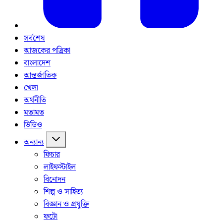
সর্বশেষ
আজকের পত্রিকা
বাংলাদেশ
আন্তর্জাতিক
খেলা
অর্থনীতি
মতামত
ভিডিও
অন্যান্য
ফিচার
লাইফস্টাইল
বিনোদন
শিল্প ও সাহিত্য
বিজ্ঞান ও প্রযুক্তি
ফটো