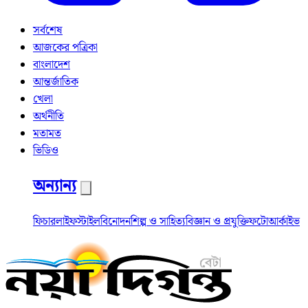
সর্বশেষ
আজকের পত্রিকা
বাংলাদেশ
আন্তর্জাতিক
খেলা
অর্থনীতি
মতামত
ভিডিও
অন্যান্য
ফিচার
লাইফস্টাইল
বিনোদন
শিল্প ও সাহিত্য
বিজ্ঞান ও প্রযুক্তি
ফটো
আর্কাইভ