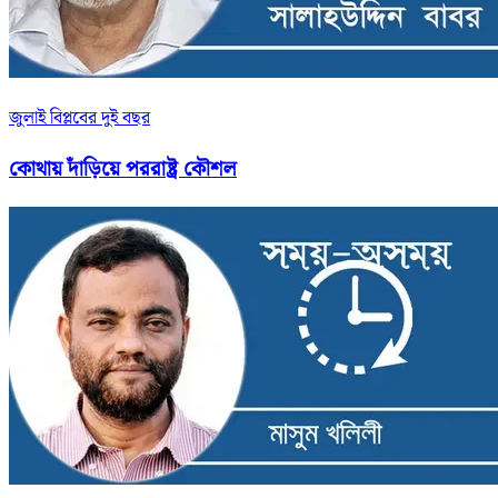
জুলাই বিপ্লবের দুই বছর
কোথায় দাঁড়িয়ে পররাষ্ট্র কৌশল