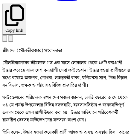
Copy link
শ্রীমঙ্গল (মৌলভীবাজার) সংবাদদাতা
মৌলভীবাজারের শ্রীমঙ্গলে গত এক মাসে লোকালয় থেকে ১৪টি বন্যপ্রাণী
উদ্ধার করেছে বাংলাদেশ বন্যপ্রাণী সেবা ফাউন্ডেশন। উদ্ধার হওয়া প্রাণীগুলোর
মধ্যে রয়েছে অজগর, গোখরা, লজ্জাবতী বানর, ফণিমনসা সাপ, চিতা বিড়াল,
বন বিড়াল, তক্ষক ও প্যাঁচাসহ বিভিন্ন প্রজাতির প্রাণী।
ফাউন্ডেশনের পরিচালক স্বপন দেব সজল জানান, চলতি বছরের ৩ মে থেকে
৩১ মে পর্যন্ত উপজেলার বিভিন্ন বসতবাড়ি, ব্যবসাপ্রতিষ্ঠান ও জনবসতিপূর্ণ
এলাকা থেকে এসব প্রাণী উদ্ধার করা হয়। উদ্ধার অভিযানে পরিবেশকর্মী
রাজদীপ দেবসহ ফাউন্ডেশনের সদস্যরা অংশ নেন।
তিনি বলেন, উদ্ধার হওয়া কয়েকটি প্রাণী আহত ও অসুস্থ অবস্থায় ছিল। তাদের