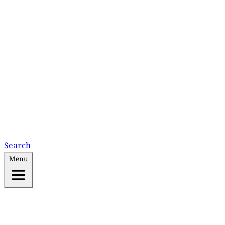
Search
Menu