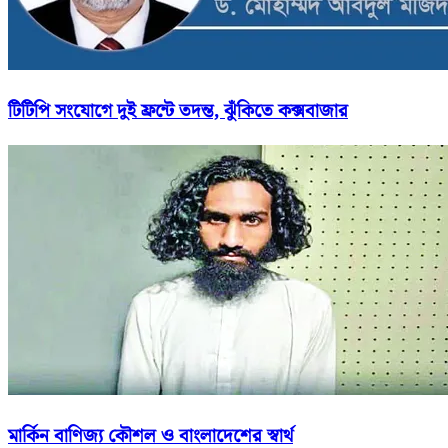
টিটিপি সংযোগে দুই ফ্রন্টে তদন্ত, ঝুঁকিতে কক্সবাজার
মার্কিন বাণিজ্য কৌশল ও বাংলাদেশের স্বার্থ