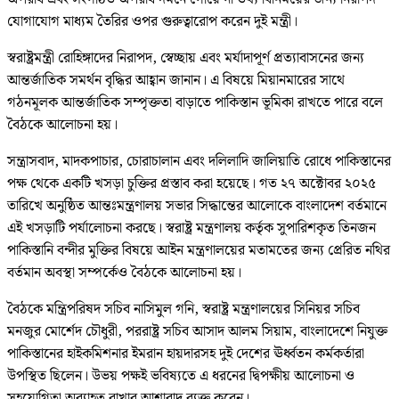
যোগাযোগ মাধ্যম তৈরির ওপর গুরুত্বারোপ করেন দুই মন্ত্রী।
স্বরাষ্ট্রমন্ত্রী রোহিঙ্গাদের নিরাপদ, স্বেচ্ছায় এবং মর্যাদাপূর্ণ প্রত্যাবাসনের জন্য
আন্তর্জাতিক সমর্থন বৃদ্ধির আহ্বান জানান। এ বিষয়ে মিয়ানমারের সাথে
গঠনমূলক আন্তর্জাতিক সম্পৃক্ততা বাড়াতে পাকিস্তান ভূমিকা রাখতে পারে বলে
বৈঠকে আলোচনা হয়।
সন্ত্রাসবাদ, মাদকপাচার, চোরাচালান এবং দলিলাদি জালিয়াতি রোধে পাকিস্তানের
পক্ষ থেকে একটি খসড়া চুক্তির প্রস্তাব করা হয়েছে। গত ২৭ অক্টোবর ২০২৫
তারিখে অনুষ্ঠিত আন্তঃমন্ত্রণালয় সভার সিদ্ধান্তের আলোকে বাংলাদেশ বর্তমানে
এই খসড়াটি পর্যালোচনা করছে। স্বরাষ্ট্র মন্ত্রণালয় কর্তৃক সুপারিশকৃত তিনজন
পাকিস্তানি বন্দীর মুক্তির বিষয়ে আইন মন্ত্রণালয়ের মতামতের জন্য প্রেরিত নথির
বর্তমান অবস্থা সম্পর্কেও বৈঠকে আলোচনা হয়।
বৈঠকে মন্ত্রিপরিষদ সচিব নাসিমুল গনি, স্বরাষ্ট্র মন্ত্রণালয়ের সিনিয়র সচিব
মনজুর মোর্শেদ চৌধুরী, পররাষ্ট্র সচিব আসাদ আলম সিয়াম, বাংলাদেশে নিযুক্ত
পাকিস্তানের হাইকমিশনার ইমরান হায়দারসহ দুই দেশের ঊর্ধ্বতন কর্মকর্তারা
উপস্থিত ছিলেন। উভয় পক্ষই ভবিষ্যতে এ ধরনের দ্বিপক্ষীয় আলোচনা ও
সহযোগিতা অব্যাহত রাখার আশাবাদ ব্যক্ত করেন।