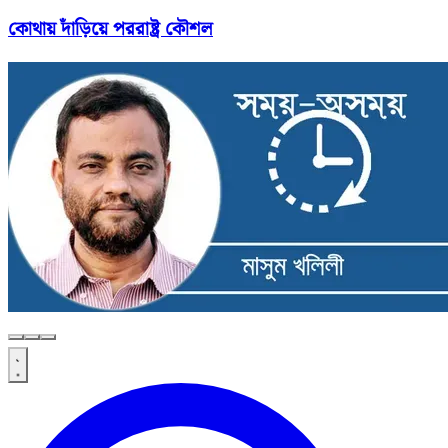
কোথায় দাঁড়িয়ে পররাষ্ট্র কৌশল