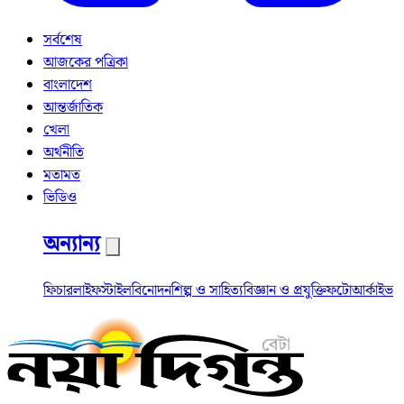
সর্বশেষ
আজকের পত্রিকা
বাংলাদেশ
আন্তর্জাতিক
খেলা
অর্থনীতি
মতামত
ভিডিও
অন্যান্য
ফিচার
লাইফস্টাইল
বিনোদন
শিল্প ও সাহিত্য
বিজ্ঞান ও প্রযুক্তি
ফটো
আর্কাইভ