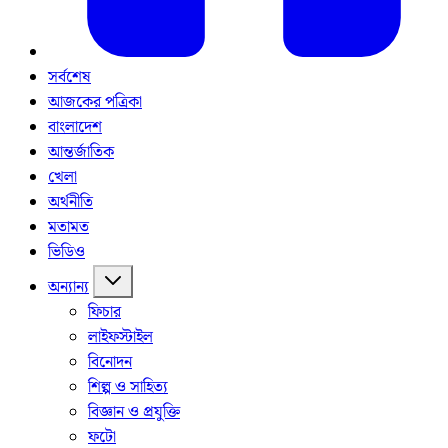
সর্বশেষ
আজকের পত্রিকা
বাংলাদেশ
আন্তর্জাতিক
খেলা
অর্থনীতি
মতামত
ভিডিও
অন্যান্য
ফিচার
লাইফস্টাইল
বিনোদন
শিল্প ও সাহিত্য
বিজ্ঞান ও প্রযুক্তি
ফটো