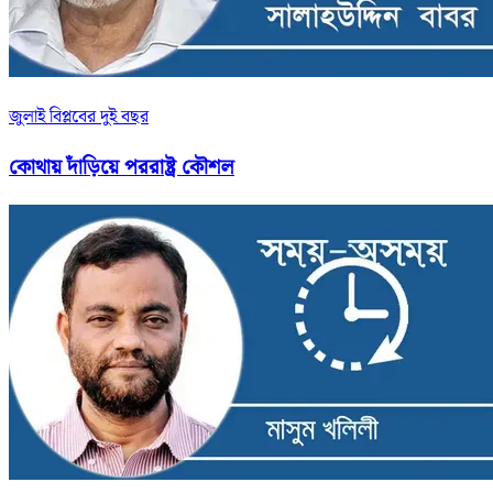
জুলাই বিপ্লবের দুই বছর
কোথায় দাঁড়িয়ে পররাষ্ট্র কৌশল