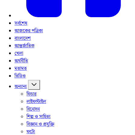
সর্বশেষ
আজকের পত্রিকা
বাংলাদেশ
আন্তর্জাতিক
খেলা
অর্থনীতি
মতামত
ভিডিও
অন্যান্য
ফিচার
লাইফস্টাইল
বিনোদন
শিল্প ও সাহিত্য
বিজ্ঞান ও প্রযুক্তি
ফটো