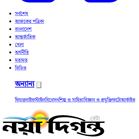
সর্বশেষ
আজকের পত্রিকা
বাংলাদেশ
আন্তর্জাতিক
খেলা
অর্থনীতি
মতামত
ভিডিও
অন্যান্য
ফিচার
লাইফস্টাইল
বিনোদন
শিল্প ও সাহিত্য
বিজ্ঞান ও প্রযুক্তি
ফটো
আর্কাইভ