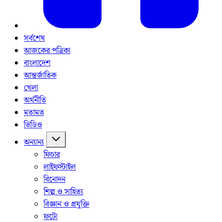
সর্বশেষ
আজকের পত্রিকা
বাংলাদেশ
আন্তর্জাতিক
খেলা
অর্থনীতি
মতামত
ভিডিও
অন্যান্য
ফিচার
লাইফস্টাইল
বিনোদন
শিল্প ও সাহিত্য
বিজ্ঞান ও প্রযুক্তি
ফটো