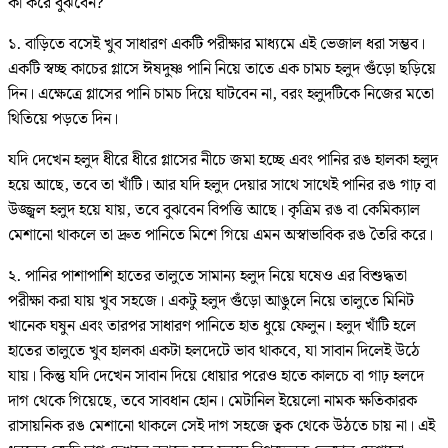
কী করে বুঝবেন?
১. বাড়িতে বসেই খুব সাধারণ একটি পরীক্ষার মাধ্যমে এই ভেজাল ধরা সম্ভব।
একটি স্বচ্ছ কাচের গ্লাসে ঈষদুষ্ণ পানি নিয়ে তাতে এক চামচ হলুদ গুঁড়ো ছড়িয়ে
দিন। এক্ষেত্রে গ্লাসের পানি চামচ দিয়ে ঘাটবেন না, বরং হলুদটিকে নিজের মতো
থিতিয়ে পড়তে দিন।
যদি দেখেন হলুদ ধীরে ধীরে গ্লাসের নীচে জমা হচ্ছে এবং পানির রঙ হালকা হলুদ
হয়ে আছে, তবে তা খাঁটি। আর যদি হলুদ দেয়ার সাথে সাথেই পানির রঙ গাঢ় বা
উজ্জ্বল হলুদ হয়ে যায়, তবে বুঝবেন বিপত্তি আছে। কৃত্রিম রঙ বা কেমিক্যাল
মেশানো থাকলে তা দ্রুত পানিতে মিশে গিয়ে এমন অস্বাভাবিক রঙ তৈরি করে।
২. পানির পাশাপাশি হাতের তালুতে সামান্য হলুদ নিয়ে ঘষেও এর বিশুদ্ধতা
পরীক্ষা করা যায় খুব সহজে। একটু হলুদ গুঁড়ো আঙুলে নিয়ে তালুতে মিনিট
খানেক ঘষুন এবং তারপর সাধারণ পানিতে হাত ধুয়ে ফেলুন। হলুদ খাঁটি হলে
হাতের তালুতে খুব হালকা একটা হলদেটে ভাব থাকবে, যা সাবান দিলেই উঠে
যায়। কিন্তু যদি দেখেন সাবান দিয়ে ধোয়ার পরেও হাতে কালচে বা গাঢ় হলদে
দাগ থেকে গিয়েছে, তবে সাবধান হোন। মেটানিল ইয়েলো নামক ক্ষতিকারক
রাসায়নিক রঙ মেশানো থাকলে সেই দাগ সহজে ত্বক থেকে উঠতে চায় না। এই