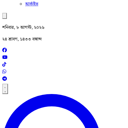
আর্কাইভ
শনিবার, ৮ আগস্ট, ২০২৬
২৪ শ্রাবণ, ১৪৩৩ বঙ্গাব্দ