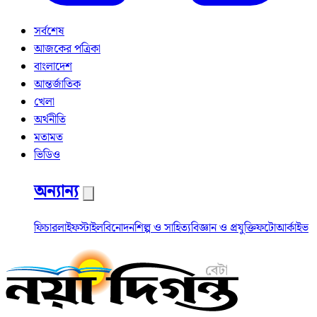
সর্বশেষ
আজকের পত্রিকা
বাংলাদেশ
আন্তর্জাতিক
খেলা
অর্থনীতি
মতামত
ভিডিও
অন্যান্য
ফিচার
লাইফস্টাইল
বিনোদন
শিল্প ও সাহিত্য
বিজ্ঞান ও প্রযুক্তি
ফটো
আর্কাইভ