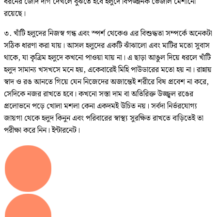
ধরনের জেদি দাগ দেখলে বুঝতে হবে হলুদে বিপজ্জনক ভেজাল মেশানো
রয়েছে।
৩. খাঁটি হলুদের নিজস্ব গন্ধ এবং স্পর্শ থেকেও এর বিশুদ্ধতা সম্পর্কে অনেকটা
সঠিক ধারণা করা যায়। আসল হলুদের একটি ঝাঁঝালো এবং মাটির মতো সুবাস
থাকে, যা কৃত্রিম হলুদে কখনো পাওয়া যায় না। এ ছাড়া আঙুল দিয়ে ধরলে খাঁটি
হলুদ সামান্য খসখসে মনে হয়, একেবারেই মিহি পাউডারের মতো হয় না। রান্নায়
স্বাদ ও রঙ আনতে গিয়ে যেন নিজেদের অজান্তেই শরীরে বিষ প্রবেশ না করে,
সেদিকে নজর রাখতে হবে। কখনো সস্তা দাম বা অতিরিক্ত উজ্জ্বল রঙের
প্রলোভনে পড়ে খোলা মশলা কেনা একদমই উচিত নয়। সর্বদা নির্ভরযোগ্য
জায়গা থেকে হলুদ কিনুন এবং পরিবারের স্বাস্থ্য সুরক্ষিত রাখতে বাড়িতেই তা
পরীক্ষা করে নিন। ইন্টারনেট।