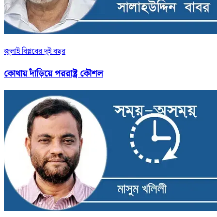
জুলাই বিপ্লবের দুই বছর
কোথায় দাঁড়িয়ে পররাষ্ট্র কৌশল