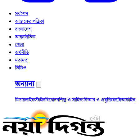
সর্বশেষ
আজকের পত্রিকা
বাংলাদেশ
আন্তর্জাতিক
খেলা
অর্থনীতি
মতামত
ভিডিও
অন্যান্য
ফিচার
লাইফস্টাইল
বিনোদন
শিল্প ও সাহিত্য
বিজ্ঞান ও প্রযুক্তি
ফটো
আর্কাইভ