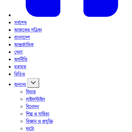
সর্বশেষ
আজকের পত্রিকা
বাংলাদেশ
আন্তর্জাতিক
খেলা
অর্থনীতি
মতামত
ভিডিও
অন্যান্য
ফিচার
লাইফস্টাইল
বিনোদন
শিল্প ও সাহিত্য
বিজ্ঞান ও প্রযুক্তি
ফটো