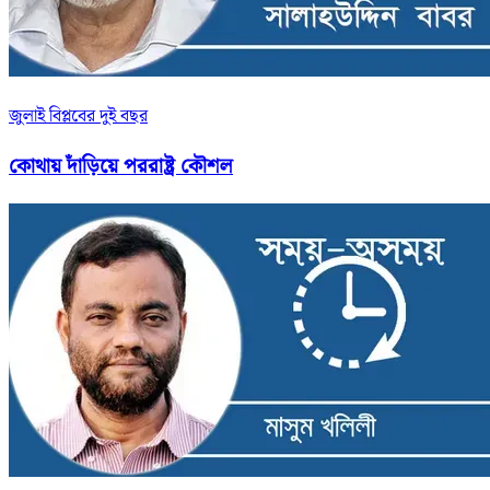
জুলাই বিপ্লবের দুই বছর
কোথায় দাঁড়িয়ে পররাষ্ট্র কৌশল