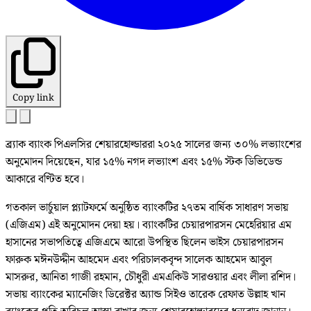
Copy link
ব্র্যাক ব্যাংক পিএলসির শেয়ারহোল্ডাররা ২০২৫ সালের জন্য ৩০% লভ্যাংশের
অনুমোদন দিয়েছেন, যার ১৫% নগদ লভ্যাংশ এবং ১৫% স্টক ডিভিডেন্ড
আকারে বণ্টিত হবে।
গতকাল ভার্চুয়াল প্ল্যাটফর্মে অনুষ্ঠিত ব্যাংকটির ২৭তম বার্ষিক সাধারণ সভায়
(এজিএম) এই অনুমোদন দেয়া হয়। ব্যাংকটির চেয়ারপারসন মেহেরিয়ার এম
হাসানের সভাপতিত্বে এজিএমে আরো উপস্থিত ছিলেন ভাইস চেয়ারপারসন
ফারুক মঈনউদ্দীন আহমেদ এবং পরিচালকবৃন্দ সালেক আহমেদ আবুল
মাসরুর, আনিতা গাজী রহমান, চৌধুরী এমএকিউ সারওয়ার এবং লীলা রশিদ।
সভায় ব্যাংকের ম্যানেজিং ডিরেক্টর অ্যান্ড সিইও তারেক রেফাত উল্লাহ খান