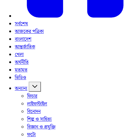
সর্বশেষ
আজকের পত্রিকা
বাংলাদেশ
আন্তর্জাতিক
খেলা
অর্থনীতি
মতামত
ভিডিও
অন্যান্য
ফিচার
লাইফস্টাইল
বিনোদন
শিল্প ও সাহিত্য
বিজ্ঞান ও প্রযুক্তি
ফটো