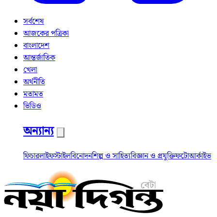
সর্বশেষ
আজকের পত্রিকা
বাংলাদেশ
আন্তর্জাতিক
খেলা
অর্থনীতি
মতামত
ভিডিও
অন্যান্য
ফিচার
লাইফস্টাইল
বিনোদন
শিল্প ও সাহিত্য
বিজ্ঞান ও প্রযুক্তি
ফটো
আর্কাইভ