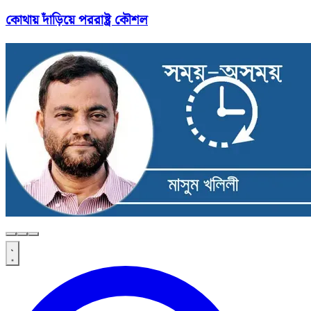
কোথায় দাঁড়িয়ে পররাষ্ট্র কৌশল