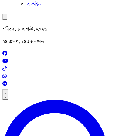
আর্কাইভ
শনিবার, ৮ আগস্ট, ২০২৬
২৪ শ্রাবণ, ১৪৩৩ বঙ্গাব্দ