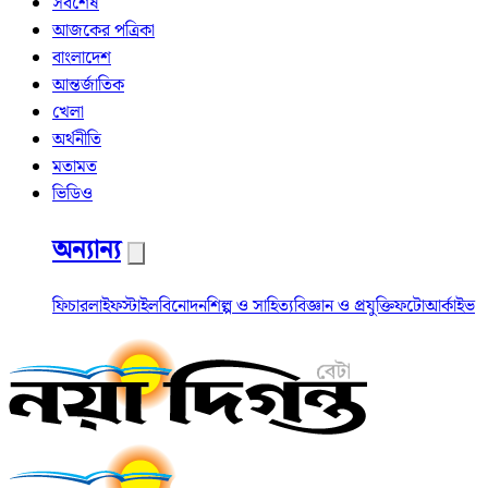
সর্বশেষ
আজকের পত্রিকা
বাংলাদেশ
আন্তর্জাতিক
খেলা
অর্থনীতি
মতামত
ভিডিও
অন্যান্য
ফিচার
লাইফস্টাইল
বিনোদন
শিল্প ও সাহিত্য
বিজ্ঞান ও প্রযুক্তি
ফটো
আর্কাইভ