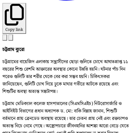
Copy link
চট্টগ্রাম ব্যুরো
চট্টগ্রামের বায়েজিদ এলাকায় সন্ত্রাসীদের ছোড়া গুলিতে চোখে আঘাতপ্রাপ্ত ১১
বছরের শিশু রেশমি আক্তারের অবস্থার কোনো উন্নতি হয়নি। ঘটনার পাঁচ দিন
পরেও গুলিটি তার শরীর থেকে বের করা সম্ভব হয়নি। চিকিৎসকরা
জানিয়েছেন, গুলিটি চোখ দিয়ে ঢুকে মাথার গভীরে আটকে রয়েছে এবং
শিশুটির অবস্থা অত্যন্ত সঙ্কটাপন্ন।
চট্টগ্রাম মেডিক্যাল কলেজ হাসপাতালের (সিএমসিএইচ) নিউরোসার্জারি ও
আইসিইউ বিভাগের প্রধান অধ্যাপক ড. মো: বাকি বিল্লাহ জানান, শিশুটি
বর্তমানে প্রায় ব্রেনডেড অবস্থায় রয়েছে। তার চেতনা প্রায় নেই এবং রক্তচাপও
অত্যন্ত নিচে নেমে গেছে। অস্ত্রোপচারে জীবনহানির আশঙ্কা আরো বেড়ে যেতে