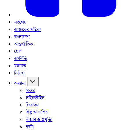
সর্বশেষ
আজকের পত্রিকা
বাংলাদেশ
আন্তর্জাতিক
খেলা
অর্থনীতি
মতামত
ভিডিও
অন্যান্য
ফিচার
লাইফস্টাইল
বিনোদন
শিল্প ও সাহিত্য
বিজ্ঞান ও প্রযুক্তি
ফটো