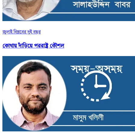
জুলাই বিপ্লবের দুই বছর
কোথায় দাঁড়িয়ে পররাষ্ট্র কৌশল