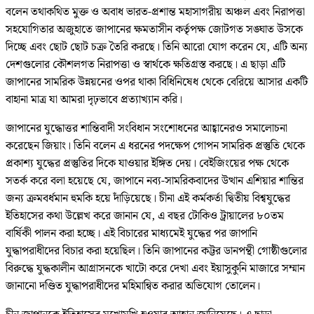
বলেন তথাকথিত মুক্ত ও অবাধ ভারত-প্রশান্ত মহাসাগরীয় অঞ্চল এবং নিরাপত্তা
সহযোগিতার অজুহাতে জাপানের ক্ষমতাসীন কর্তৃপক্ষ জোটগত সঙ্ঘাত উসকে
দিচ্ছে এবং ছোট ছোট চক্র তৈরি করছে। তিনি আরো যোগ করেন যে, এটি অন্য
দেশগুলোর কৌশলগত নিরাপত্তা ও স্বার্থকে ক্ষতিগ্রস্ত করছে। এ ছাড়া এটি
জাপানের সামরিক উন্নয়নের ওপর থাকা বিধিনিষেধ থেকে বেরিয়ে আসার একটি
বাহানা মাত্র যা আমরা দৃঢ়ভাবে প্রত্যাখ্যান করি।
জাপানের যুদ্ধোত্তর শান্তিবাদী সংবিধান সংশোধনের আহ্বানেরও সমালোচনা
করেছেন জিয়াং। তিনি বলেন এ ধরনের পদক্ষেপ গোপন সামরিক প্রস্তুতি থেকে
প্রকাশ্য যুদ্ধের প্রস্তুতির দিকে যাওয়ার ইঙ্গিত দেয়। বেইজিংয়ের পক্ষ থেকে
সতর্ক করে বলা হয়েছে যে, জাপানে নব্য-সামরিকবাদের উত্থান এশিয়ার শান্তির
জন্য ক্রমবর্ধমান হুমকি হয়ে দাঁড়িয়েছে। চীনা এই কর্মকর্তা দ্বিতীয় বিশ্বযুদ্ধের
ইতিহাসের কথা উল্লেখ করে জানান যে, এ বছর টোকিও ট্রায়ালের ৮০তম
বার্ষিকী পালন করা হচ্ছে। এই বিচারের মাধ্যমেই যুদ্ধের পর জাপানি
যুদ্ধাপরাধীদের বিচার করা হয়েছিল। তিনি জাপানের কট্টর ডানপন্থী গোষ্ঠীগুলোর
বিরুদ্ধে যুদ্ধকালীন আগ্রাসনকে খাটো করে দেখা এবং ইয়াসুকুনি মাজারে সম্মান
জানানো দণ্ডিত যুদ্ধাপরাধীদের মহিমান্বিত করার অভিযোগ তোলেন।