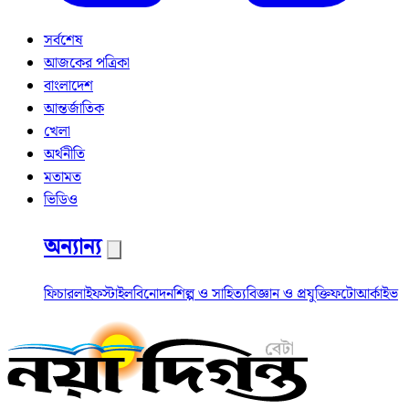
সর্বশেষ
আজকের পত্রিকা
বাংলাদেশ
আন্তর্জাতিক
খেলা
অর্থনীতি
মতামত
ভিডিও
অন্যান্য
ফিচার
লাইফস্টাইল
বিনোদন
শিল্প ও সাহিত্য
বিজ্ঞান ও প্রযুক্তি
ফটো
আর্কাইভ