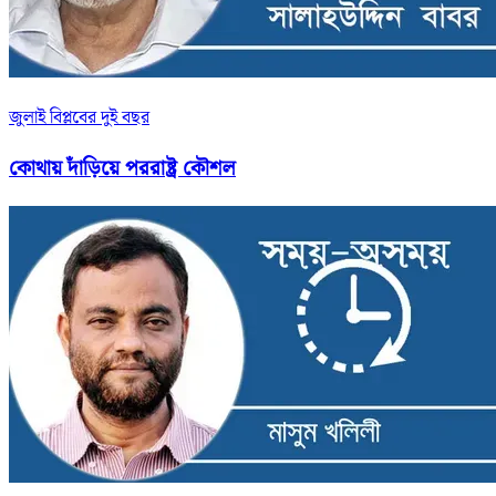
জুলাই বিপ্লবের দুই বছর
কোথায় দাঁড়িয়ে পররাষ্ট্র কৌশল