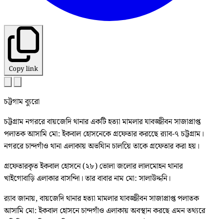
Copy link
চট্টগাম ব্যুরো
চট্টগ্রাম নগররে বায়জেদি থানার একটি হত্যা মামলার যাবজ্জীবন সাজাপ্রাপ্ত
পলাতক আসামি মো: ইকবাল হোসনেকে গ্রফেতার করছেে র‌্যাব-৭ চট্টগ্রাম।
নগররে চান্দগাঁও থানা এলাকায় অভযিান চালয়িে তাকে গ্রফেতার করা হয়।
গ্রফেতারকৃত ইকবাল হোসনে (২৮) ভোলা জলোর লালমোহন থানার
খাইগোবাড়ি এলাকার বাসন্দিা। তার বাবার নাম মো: সালাউদ্দনি।
র‌্যাব জানায়, বায়জেদি থানার হত্যা মামলার যাবজ্জীবন সাজাপ্রাপ্ত পলাতক
আসামি মো: ইকবাল হোসনে চান্দগাঁও এলাকায় অবস্থান করছে এমন তথ্যরে