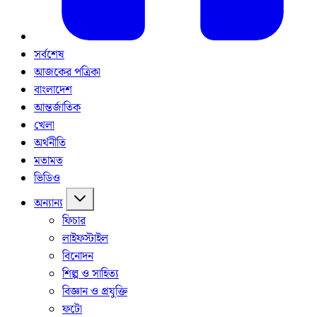
সর্বশেষ
আজকের পত্রিকা
বাংলাদেশ
আন্তর্জাতিক
খেলা
অর্থনীতি
মতামত
ভিডিও
অন্যান্য
ফিচার
লাইফস্টাইল
বিনোদন
শিল্প ও সাহিত্য
বিজ্ঞান ও প্রযুক্তি
ফটো