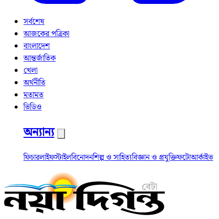
সর্বশেষ
আজকের পত্রিকা
বাংলাদেশ
আন্তর্জাতিক
খেলা
অর্থনীতি
মতামত
ভিডিও
অন্যান্য
ফিচার
লাইফস্টাইল
বিনোদন
শিল্প ও সাহিত্য
বিজ্ঞান ও প্রযুক্তি
ফটো
আর্কাইভ