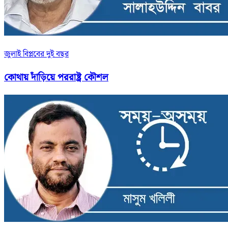
জুলাই বিপ্লবের দুই বছর
কোথায় দাঁড়িয়ে পররাষ্ট্র কৌশল