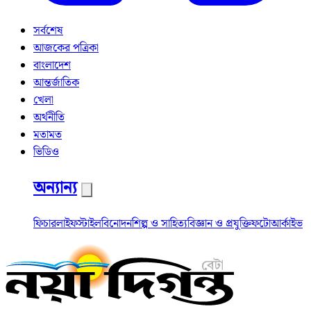
সর্বশেষ
আজকের পত্রিকা
বাংলাদেশ
আন্তর্জাতিক
খেলা
অর্থনীতি
মতামত
ভিডিও
অন্যান্য
ফিচার
লাইফস্টাইল
বিনোদন
শিল্প ও সাহিত্য
বিজ্ঞান ও প্রযুক্তি
ফটো
আর্কাইভ