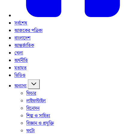
সর্বশেষ
আজকের পত্রিকা
বাংলাদেশ
আন্তর্জাতিক
খেলা
অর্থনীতি
মতামত
ভিডিও
অন্যান্য
ফিচার
লাইফস্টাইল
বিনোদন
শিল্প ও সাহিত্য
বিজ্ঞান ও প্রযুক্তি
ফটো