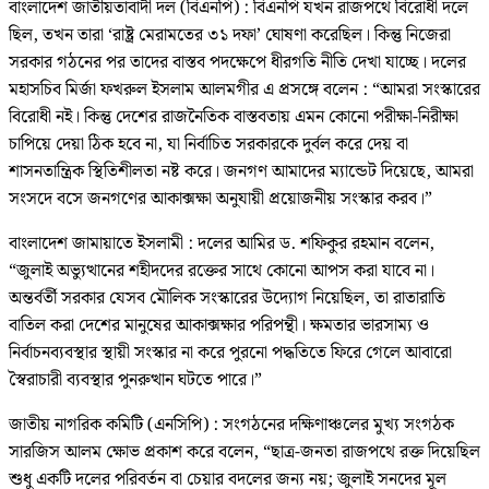
বাংলাদেশ জাতীয়তাবাদী দল (বিএনপি) : বিএনপি যখন রাজপথে বিরোধী দলে
ছিল, তখন তারা ‘রাষ্ট্র মেরামতের ৩১ দফা’ ঘোষণা করেছিল। কিন্তু নিজেরা
সরকার গঠনের পর তাদের বাস্তব পদক্ষেপে ধীরগতি নীতি দেখা যাচ্ছে। দলের
মহাসচিব মির্জা ফখরুল ইসলাম আলমগীর এ প্রসঙ্গে বলেন : “আমরা সংস্কারের
বিরোধী নই। কিন্তু দেশের রাজনৈতিক বাস্তবতায় এমন কোনো পরীক্ষা-নিরীক্ষা
চাপিয়ে দেয়া ঠিক হবে না, যা নির্বাচিত সরকারকে দুর্বল করে দেয় বা
শাসনতান্ত্রিক স্থিতিশীলতা নষ্ট করে। জনগণ আমাদের ম্যান্ডেট দিয়েছে, আমরা
সংসদে বসে জনগণের আকাক্সক্ষা অনুযায়ী প্রয়োজনীয় সংস্কার করব।”
বাংলাদেশ জামায়াতে ইসলামী : দলের আমির ড. শফিকুর রহমান বলেন,
“জুলাই অভ্যুত্থানের শহীদদের রক্তের সাথে কোনো আপস করা যাবে না।
অন্তর্বর্তী সরকার যেসব মৌলিক সংস্কারের উদ্যোগ নিয়েছিল, তা রাতারাতি
বাতিল করা দেশের মানুষের আকাক্সক্ষার পরিপন্থী। ক্ষমতার ভারসাম্য ও
নির্বাচনব্যবস্থার স্থায়ী সংস্কার না করে পুরনো পদ্ধতিতে ফিরে গেলে আবারো
স্বৈরাচারী ব্যবস্থার পুনরুত্থান ঘটতে পারে।”
জাতীয় নাগরিক কমিটি (এনসিপি) : সংগঠনের দক্ষিণাঞ্চলের মুখ্য সংগঠক
সারজিস আলম ক্ষোভ প্রকাশ করে বলেন, “ছাত্র-জনতা রাজপথে রক্ত দিয়েছিল
শুধু একটি দলের পরিবর্তন বা চেয়ার বদলের জন্য নয়; জুলাই সনদের মূল