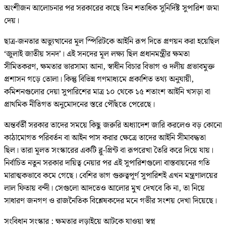
অংশীজন আলোচনার পর সরকারের কাছে তিন শতাধিক সুনির্দিষ্ট সুপারিশ জমা
দেয়।
ছাত্র-জনতার অভ্যুত্থানের মূল স্পিরিটকে আইনি রূপ দিতে প্রণয়ন করা হয়েছিল
‘জুলাই জাতীয় সনদ’। এই সনদের মূল লক্ষ্য ছিল প্রধানমন্ত্রীর ক্ষমতা
সীমিতকরণ, ক্ষমতার ভারসাম্য আনা, স্বাধীন বিচার বিভাগ ও দলীয় প্রভাবমুক্ত
প্রশাসন গড়ে তোলা। কিন্তু বিভিন্ন গণমাধ্যমে প্রকাশিত তথ্য অনুযায়ী,
কমিশনগুলোর দেয়া সুপারিশের মাত্র ১০ থেকে ১৫ শতাংশ আইনি খসড়া বা
প্রাথমিক নীতিগত অনুমোদনের স্তরে পৌঁছতে পেরেছে।
অন্তর্বর্তী সরকার তাদের সময়ে কিছু জরুরি অধ্যাদেশ জারি করলেও বড় কোনো
কাঠামোগত পরিবর্তন বা আইন পাস করার ক্ষেত্রে তাদের আইনি সীমাবদ্ধতা
ছিল। তারা মূলত সংস্কারের একটি ব্লু-প্রিন্ট বা রূপরেখা তৈরি করে দিয়ে যায়।
নির্বাচিত নতুন সরকার দায়িত্ব নেয়ার পর এই সুপারিশগুলো বাস্তবায়নের গতি
মারাত্মকভাবে কমে গেছে। বেশির ভাগ গুরুত্বপূর্ণ সুপারিশই এখন মন্ত্রণালয়ের
লাল ফিতায় বন্দী। সেগুলো আদতেও আলোর মুখ দেখবে কি না, তা নিয়ে
সাধারণ জনগণ ও রাজনৈতিক বিশ্লেষকদের মনে গভীর সংশয় দেখা দিয়েছে।
সংবিধান সংস্কার : ক্ষমতার লড়াইয়ে আটকে যাওয়া স্বপ্ন