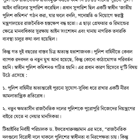
পুলিশকে রাজনৈতিক প্রভাবমুক্ত করতে কমিশন ১৮৬১ সালের পুরনো পুলিশ
আইন বাতিলের সুপারিশ করেছিল। প্রধান সুপারিশ ছিল একটি স্বাধীন ‘জাতীয়
পুলিশ কমিশন’ গঠন করা, যার ফলে বদলি, পদোন্নতি ও নিয়োগে স্বরাষ্ট্র
মন্ত্রণালয়ের রাজনৈতিক হস্তক্ষেপ বন্ধ হতো। এ ছাড়া গ্রেফতার ও রিমান্ডের
ক্ষেত্রে মানবাধিকার সুরক্ষায় আইন সংশোধন এবং থানায় নাগরিক তদারকি
ব্যবস্থা চালুর কথা বলা হয়েছিল।
কিন্তু গত দুই বছরের বাস্তব চিত্র অত্যন্ত হতাশাজনক। পুলিশ বাহিনীতে কেবল
ব্যাপক রদবদল ও নতুন মুখ আনা হয়েছে, কিন্তু কোনো কাঠামোগত পরিবর্তন
হয়নি। স্বাধীন পুলিশ কমিশনও গঠিত হয়নি। এর প্রধান কারণ হিসেবে দু’টি বিষয়
উঠে এসেছে :
১. পুলিশ বাহিনীর অভ্যন্তরেই পুরনো সুযোগ-সুবিধা ধরে রাখার একটি নীরব
আমলাতান্ত্রিক প্রতিরোধ।
২. নতুন ক্ষমতাসীন রাজনৈতিক দলের পুলিশকে পুরোপুরি নিজেদের নিয়ন্ত্রণের
বাইরে যেতে না দেয়ার মানসিকতা।
টিআইবির নির্বাহী পরিচালক ড. ইফতেখারুজ্জামান এর মতে, “রাজনৈতিক
দলগুলো বিরোধী দলে থাকলে পুলিশের স্বাধীনতা বা নিরপেক্ষতা চায়। কিন্তু