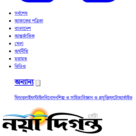
সর্বশেষ
আজকের পত্রিকা
বাংলাদেশ
আন্তর্জাতিক
খেলা
অর্থনীতি
মতামত
ভিডিও
অন্যান্য
ফিচার
লাইফস্টাইল
বিনোদন
শিল্প ও সাহিত্য
বিজ্ঞান ও প্রযুক্তি
ফটো
আর্কাইভ