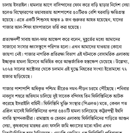
চালায় ইসরাইল। হামলার আগে বাসিন্দাদের ফোন করে বাড়ি ছাড়ার নির্দেশ দেয়া
হলেও বিস্ফোরণের ভয়াবহতায় আশপাশের ৫০টিরও বেশি ঘরবাড়ি ক্ষতিগ্রস্ত
হয়েছে। এতে একটি শিশুসহ অন্তত ৯ জন গুরুতর আহত হয়েছেন, যাদের
গাজার আল-শিফা হাসপাতালে ভর্তি করা হয়েছে।
প্রত্যক্ষদর্শী সাবাহ আল-ফার আক্ষেপ করে বলেন, মুহূর্তের মধ্যে আমাদের
সাজানো সংসার ধ্বংসস্তূপে পরিণত হলো। এখন আমাদের যাওয়ার কোনো
জায়গা নেই। গাজার নাগরিক প্রতিরক্ষা বিভাগ এই ঘটনাকে বেসামরিক এলাকায়
ইচ্ছাকৃত হামলা হিসেবে অভিহিত করে আন্তর্জাতিক হস্তক্ষেপ চেয়েছে। উল্লেখ্য,
২০২৪ সালের অক্টোবর থেকে চলমান এই যুদ্ধে নিহতের সংখ্যা ইতোমধ্যে ৭২
হাজার ছাড়িয়েছে।
গাজার পাশাপাশি অধিকৃত পশ্চিম তীরেও দমন-পীড়ন চরমে পৌঁছেছে। শনিবার
নাবলুস শহরে অভিযান চালিয়ে দুই সাবেক বন্দিসহ তিন ফিলিস্তিনিকে আটক
করেছে ইসরাইলি বাহিনী। ফিলিস্তিনি মুক্তি সংস্থার (পিএলও) মতে, কেবল গত
এপ্রিল মাসেই ফিলিস্তিনিদের ওপর ৫৪০টি হামলা চালিয়েছে কট্টরপন্থী ইহুদি
বসতি স্থাপনকারীরা। রামাল্লাহ ও হেবরন এলাকায় ফিলিস্তিনিদের গাড়িতে আগুন
দেয়া, কৃষকদের মারধর এবং ফসলি জমি ধ্বংসের মতো ঘটনা এখন