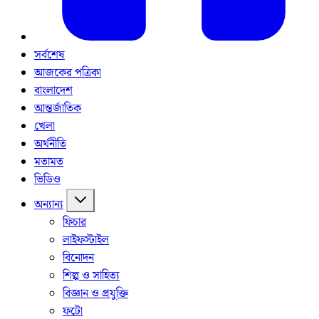
সর্বশেষ
আজকের পত্রিকা
বাংলাদেশ
আন্তর্জাতিক
খেলা
অর্থনীতি
মতামত
ভিডিও
অন্যান্য
ফিচার
লাইফস্টাইল
বিনোদন
শিল্প ও সাহিত্য
বিজ্ঞান ও প্রযুক্তি
ফটো