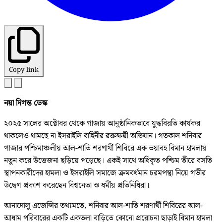
Copy link
নয়া দিগন্ত ডেস্ক
২০২৫ সালের অক্টোবর থেকে গাজায় আনুষ্ঠানিকভাবে যুদ্ধবিরতি কার্যকর
থাকলেও থামছে না ইসরাইলি বাহিনীর রক্তক্ষয়ী অভিযান। গতকাল শনিবার
গাজার পশ্চিমাঞ্চলীয় আল-শাতি শরণার্থী শিবিরে এক ভয়াবহ বিমান হামলায়
নতুন করে উত্তেজনা ছড়িয়ে পড়েছে। একই সাথে অধিকৃত পশ্চিম তীরে বসতি
স্থাপনকারীদের হামলা ও ইসরাইলি সমাজে ক্রমবর্ধমান চরমপন্থা নিয়ে গভীর
উদ্বেগ প্রকাশ করেছেন বিশ্বনেতা ও ধর্মীয় প্রতিনিধিরা।
আনাদোলু এজেন্সির তথ্যমতে, শনিবার আল-শাতি শরণার্থী শিবিরের আল-
আধাম পরিবারের একটি একতলা বাড়িতে কোনো প্ররোচনা ছাড়াই বিমান হামলা