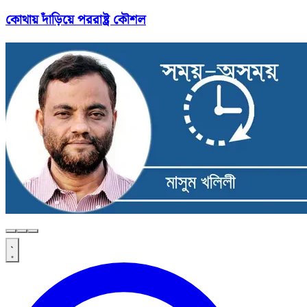
কোথায় দাঁড়িয়ে পররাষ্ট্র কৌশল