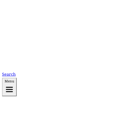
Search
Menu