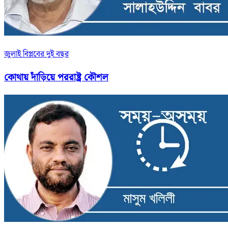
জুলাই বিপ্লবের দুই বছর
কোথায় দাঁড়িয়ে পররাষ্ট্র কৌশল