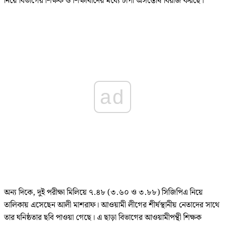
নিয়ে বিভাগের শিক্ষক ও শিক্ষার্থীদের মধ্যে চাপা অসন্তোষ বিরাজ করছে।
ad
অন্য দিকে, দুই পরীক্ষা মিলিয়ে ৭.৪৮ (৩.৬০ ও ৩.৮৮) সিজিপিএ নিয়ে
তালিকায় এসেছেন আলী মাশরাফ। আওয়ামী লীগের শীর্ষস্থানীয় নেতাদের সাথে
তার ঘনিষ্ঠতার ছবি পাওয়া গেছে। এ ছাড়া বিভাগের আওয়ামীপন্থী শিক্ষক