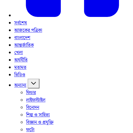
সর্বশেষ
আজকের পত্রিকা
বাংলাদেশ
আন্তর্জাতিক
খেলা
অর্থনীতি
মতামত
ভিডিও
অন্যান্য
ফিচার
লাইফস্টাইল
বিনোদন
শিল্প ও সাহিত্য
বিজ্ঞান ও প্রযুক্তি
ফটো