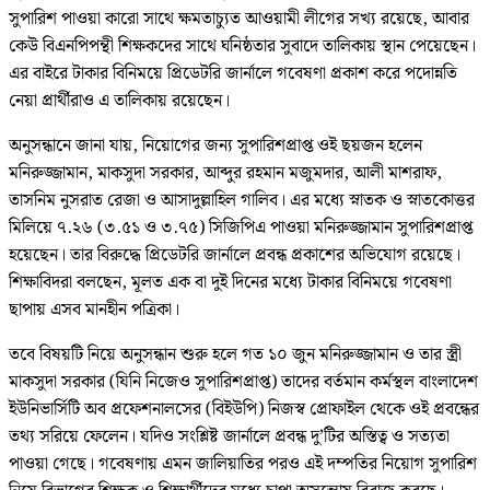
সুপারিশ পাওয়া কারো সাথে ক্ষমতাচ্যুত আওয়ামী লীগের সখ্য রয়েছে, আবার
কেউ বিএনপিপন্থী শিক্ষকদের সাথে ঘনিষ্ঠতার সুবাদে তালিকায় স্থান পেয়েছেন।
এর বাইরে টাকার বিনিময়ে প্রিডেটরি জার্নালে গবেষণা প্রকাশ করে পদোন্নতি
নেয়া প্রার্থীরাও এ তালিকায় রয়েছেন।
অনুসন্ধানে জানা যায়, নিয়োগের জন্য সুপারিশপ্রাপ্ত ওই ছয়জন হলেন
মনিরুজ্জামান, মাকসুদা সরকার, আব্দুর রহমান মজুমদার, আলী মাশরাফ,
তাসনিম নুসরাত রেজা ও আসাদুল্লাহিল গালিব। এর মধ্যে স্নাতক ও স্নাতকোত্তর
মিলিয়ে ৭.২৬ (৩.৫১ ও ৩.৭৫) সিজিপিএ পাওয়া মনিরুজ্জামান সুপারিশপ্রাপ্ত
হয়েছেন। তার বিরুদ্ধে প্রিডেটরি জার্নালে প্রবন্ধ প্রকাশের অভিযোগ রয়েছে।
শিক্ষাবিদরা বলছেন, মূলত এক বা দুই দিনের মধ্যে টাকার বিনিময়ে গবেষণা
ছাপায় এসব মানহীন পত্রিকা।
তবে বিষয়টি নিয়ে অনুসন্ধান শুরু হলে গত ১০ জুন মনিরুজ্জামান ও তার স্ত্রী
মাকসুদা সরকার (যিনি নিজেও সুপারিশপ্রাপ্ত) তাদের বর্তমান কর্মস্থল বাংলাদেশ
ইউনিভার্সিটি অব প্রফেশনালসের (বিইউপি) নিজস্ব প্রোফাইল থেকে ওই প্রবন্ধের
তথ্য সরিয়ে ফেলেন। যদিও সংশ্লিষ্ট জার্নালে প্রবন্ধ দু’টির অস্তিত্ব ও সত্যতা
পাওয়া গেছে। গবেষণায় এমন জালিয়াতির পরও এই দম্পতির নিয়োগ সুপারিশ