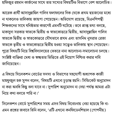
হাফিজুর রহমান কার্জনের সাথে তার সখ্যের বিষয়টিও বিভাগে বেশ আলোচিত।
আরেক প্রার্থী আসাদুল্লাহিল গালিব ফলাফলের দিক থেকে প্রথম ছয়জনের মধ্যে
না থাকলেও তালিকায় জায়গা পেয়েছেন। অভিযোগ রয়েছে, বিএনপিপন্থী
শিক্ষকদের সাথে ঘনিষ্ঠতার কারণেই এমনটি ঘটেছে। তবে প্রাপ্ত তথ্য বলছে,
মাকসুদা সরকার স্নাতকে দ্বিতীয় ও স্নাতকোত্তরে দ্বিতীয়, আসাদুল্লাহিল গালিব
স্নাতকে দ্বিতীয় ও স্নাতকোত্তরে যৌথভাবে প্রথম এবং তাসনিম নুসরাত রেজা
স্নাতকে তৃতীয় ও স্নাতকোত্তরে দ্বিতীয় হওয়া সত্ত্বেও তালিকায় স্থান পেয়েছেন।
পুরো বিষয়টি নিয়ে বিশ্ববিদ্যালয়ের ভেতরে নানা আলোচনা-সমালোচনা চলছে।
সংশ্লিষ্ট ব্যক্তিরা মেধা ও স্বচ্ছতার ভিত্তিতে এই নিয়োগ নিশ্চিত করার দাবি
জানিয়েছেন।
এ বিষয়ে সিলেকশন বোর্ডের সদস্য ও বিভাগের সহযোগী অধ্যাপক কাজী
মাহফুজুল হক সুপন বলেন, ‘বিষয়টি এখনো চূড়ান্ত হয়নি। সিন্ডিকেট অনুমোদন
না করা অবধি কিছু বলা যাবে না। সুপারিশ অনুমোদন না দেয়া পর্যন্ত আমরা এটা
নিয়ে কথা বলতে পারি না।’
সিলেকশন বোর্ডে সুপারিশের সময় এসব বিষয় বিবেচনায় নেয়া হয়েছে কি না-
এমন প্রশ্নের জবাবে তিনি বলেন, ‘এটি এখনো কনফিডেনশিয়াল (গোপনীয়)