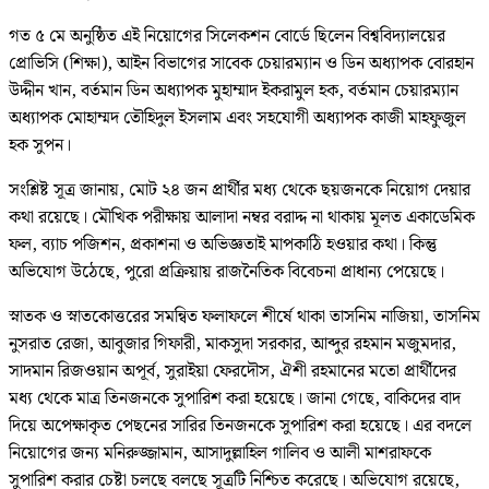
গত ৫ মে অনুষ্ঠিত এই নিয়োগের সিলেকশন বোর্ডে ছিলেন বিশ্ববিদ্যালয়ের
প্রোভিসি (শিক্ষা), আইন বিভাগের সাবেক চেয়ারম্যান ও ডিন অধ্যাপক বোরহান
উদ্দীন খান, বর্তমান ডিন অধ্যাপক মুহাম্মাদ ইকরামুল হক, বর্তমান চেয়ারম্যান
অধ্যাপক মোহাম্মদ তৌহিদুল ইসলাম এবং সহযোগী অধ্যাপক কাজী মাহফুজুল
হক সুপন।
সংশ্লিষ্ট সূত্র জানায়, মোট ২৪ জন প্রার্থীর মধ্য থেকে ছয়জনকে নিয়োগ দেয়ার
কথা রয়েছে। মৌখিক পরীক্ষায় আলাদা নম্বর বরাদ্দ না থাকায় মূলত একাডেমিক
ফল, ব্যাচ পজিশন, প্রকাশনা ও অভিজ্ঞতাই মাপকাঠি হওয়ার কথা। কিন্তু
অভিযোগ উঠেছে, পুরো প্রক্রিয়ায় রাজনৈতিক বিবেচনা প্রাধান্য পেয়েছে।
স্নাতক ও স্নাতকোত্তরের সমন্বিত ফলাফলে শীর্ষে থাকা তাসনিম নাজিয়া, তাসনিম
নুসরাত রেজা, আবুজার গিফারী, মাকসুদা সরকার, আব্দুর রহমান মজুমদার,
সাদমান রিজওয়ান অপূর্ব, সুরাইয়া ফেরদৌস, ঐশী রহমানের মতো প্রার্থীদের
মধ্য থেকে মাত্র তিনজনকে সুপারিশ করা হয়েছে। জানা গেছে, বাকিদের বাদ
দিয়ে অপেক্ষাকৃত পেছনের সারির তিনজনকে সুপারিশ করা হয়েছে। এর বদলে
নিয়োগের জন্য মনিরুজ্জামান, আসাদুল্লাহিল গালিব ও আলী মাশরাফকে
সুপারিশ করার চেষ্টা চলছে বলছে সূত্রটি নিশ্চিত করেছে। অভিযোগ রয়েছে,