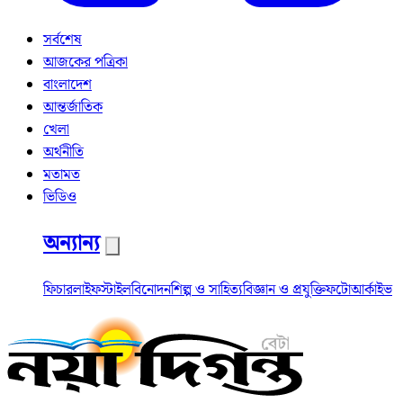
সর্বশেষ
আজকের পত্রিকা
বাংলাদেশ
আন্তর্জাতিক
খেলা
অর্থনীতি
মতামত
ভিডিও
অন্যান্য
ফিচার
লাইফস্টাইল
বিনোদন
শিল্প ও সাহিত্য
বিজ্ঞান ও প্রযুক্তি
ফটো
আর্কাইভ