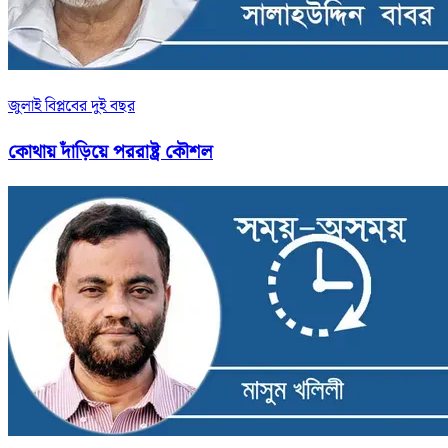
জুলাই বিপ্লবের দুই বছর
কোথায় দাঁড়িয়ে পররাষ্ট্র কৌশল