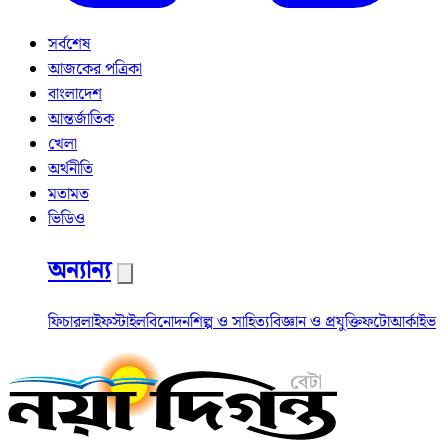
সর্বশেষ
আজকের পত্রিকা
বাংলাদেশ
আন্তর্জাতিক
খেলা
অর্থনীতি
মতামত
ভিডিও
অন্যান্য
ফিচার
লাইফস্টাইল
বিনোদন
শিল্প ও সাহিত্য
বিজ্ঞান ও প্রযুক্তি
ফটো
আর্কাইভ