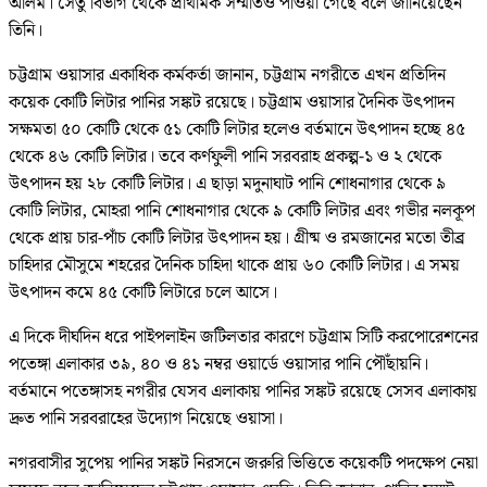
আলম। সেতু বিভাগ থেকে প্রাথমিক সম্মতিও পাওয়া গেছে বলে জানিয়েছেন
তিনি।
চট্টগ্রাম ওয়াসার একাধিক কর্মকর্তা জানান, চট্টগ্রাম নগরীতে এখন প্রতিদিন
কয়েক কোটি লিটার পানির সঙ্কট রয়েছে। চট্টগ্রাম ওয়াসার দৈনিক উৎপাদন
সক্ষমতা ৫০ কোটি থেকে ৫১ কোটি লিটার হলেও বর্তমানে উৎপাদন হচ্ছে ৪৫
থেকে ৪৬ কোটি লিটার। তবে কর্ণফুলী পানি সরবরাহ প্রকল্প-১ ও ২ থেকে
উৎপাদন হয় ২৮ কোটি লিটার। এ ছাড়া মদুনাঘাট পানি শোধনাগার থেকে ৯
কোটি লিটার, মোহরা পানি শোধনাগার থেকে ৯ কোটি লিটার এবং গভীর নলকূপ
থেকে প্রায় চার-পাঁচ কোটি লিটার উৎপাদন হয়। গ্রীষ্ম ও রমজানের মতো তীব্র
চাহিদার মৌসুমে শহরের দৈনিক চাহিদা থাকে প্রায় ৬০ কোটি লিটার। এ সময়
উৎপাদন কমে ৪৫ কোটি লিটারে চলে আসে।
এ দিকে দীর্ঘদিন ধরে পাইপলাইন জটিলতার কারণে চট্টগ্রাম সিটি করপোরেশনের
পতেঙ্গা এলাকার ৩৯, ৪০ ও ৪১ নম্বর ওয়ার্ডে ওয়াসার পানি পৌঁছায়নি।
বর্তমানে পতেঙ্গাসহ নগরীর যেসব এলাকায় পানির সঙ্কট রয়েছে সেসব এলাকায়
দ্রুত পানি সরবরাহের উদ্যোগ নিয়েছে ওয়াসা।
নগরবাসীর সুপেয় পানির সঙ্কট নিরসনে জরুরি ভিত্তিতে কয়েকটি পদক্ষেপ নেয়া