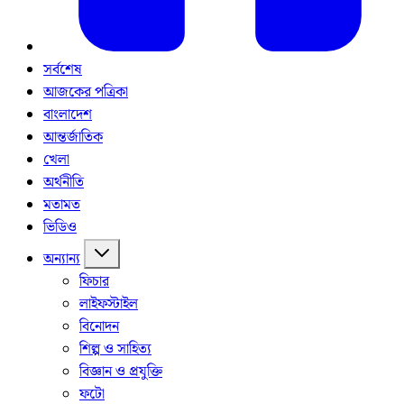
সর্বশেষ
আজকের পত্রিকা
বাংলাদেশ
আন্তর্জাতিক
খেলা
অর্থনীতি
মতামত
ভিডিও
অন্যান্য
ফিচার
লাইফস্টাইল
বিনোদন
শিল্প ও সাহিত্য
বিজ্ঞান ও প্রযুক্তি
ফটো