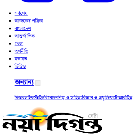
সর্বশেষ
আজকের পত্রিকা
বাংলাদেশ
আন্তর্জাতিক
খেলা
অর্থনীতি
মতামত
ভিডিও
অন্যান্য
ফিচার
লাইফস্টাইল
বিনোদন
শিল্প ও সাহিত্য
বিজ্ঞান ও প্রযুক্তি
ফটো
আর্কাইভ