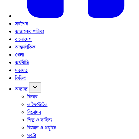
সর্বশেষ
আজকের পত্রিকা
বাংলাদেশ
আন্তর্জাতিক
খেলা
অর্থনীতি
মতামত
ভিডিও
অন্যান্য
ফিচার
লাইফস্টাইল
বিনোদন
শিল্প ও সাহিত্য
বিজ্ঞান ও প্রযুক্তি
ফটো