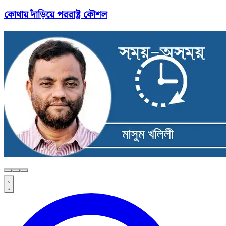
কোথায় দাঁড়িয়ে পররাষ্ট্র কৌশল