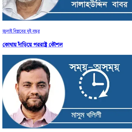
জুলাই বিপ্লবের দুই বছর
কোথায় দাঁড়িয়ে পররাষ্ট্র কৌশল