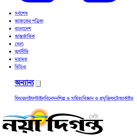
সর্বশেষ
আজকের পত্রিকা
বাংলাদেশ
আন্তর্জাতিক
খেলা
অর্থনীতি
মতামত
ভিডিও
অন্যান্য
ফিচার
লাইফস্টাইল
বিনোদন
শিল্প ও সাহিত্য
বিজ্ঞান ও প্রযুক্তি
ফটো
আর্কাইভ