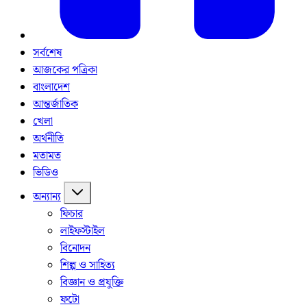
সর্বশেষ
আজকের পত্রিকা
বাংলাদেশ
আন্তর্জাতিক
খেলা
অর্থনীতি
মতামত
ভিডিও
অন্যান্য
ফিচার
লাইফস্টাইল
বিনোদন
শিল্প ও সাহিত্য
বিজ্ঞান ও প্রযুক্তি
ফটো