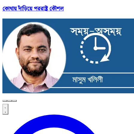
কোথায় দাঁড়িয়ে পররাষ্ট্র কৌশল