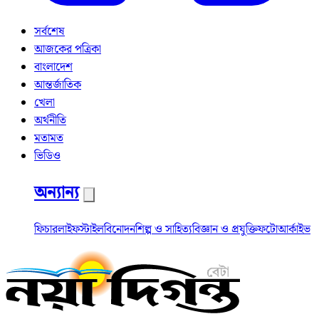
সর্বশেষ
আজকের পত্রিকা
বাংলাদেশ
আন্তর্জাতিক
খেলা
অর্থনীতি
মতামত
ভিডিও
অন্যান্য
ফিচার
লাইফস্টাইল
বিনোদন
শিল্প ও সাহিত্য
বিজ্ঞান ও প্রযুক্তি
ফটো
আর্কাইভ