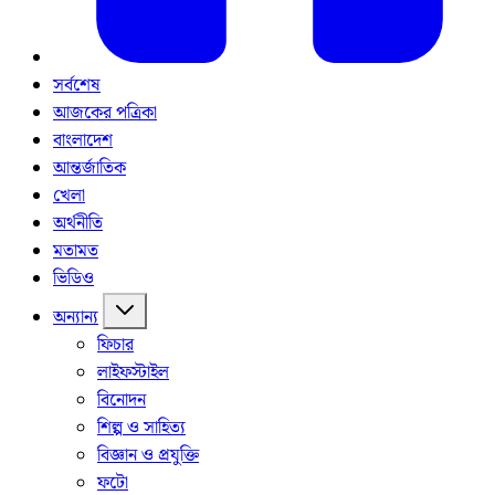
সর্বশেষ
আজকের পত্রিকা
বাংলাদেশ
আন্তর্জাতিক
খেলা
অর্থনীতি
মতামত
ভিডিও
অন্যান্য
ফিচার
লাইফস্টাইল
বিনোদন
শিল্প ও সাহিত্য
বিজ্ঞান ও প্রযুক্তি
ফটো