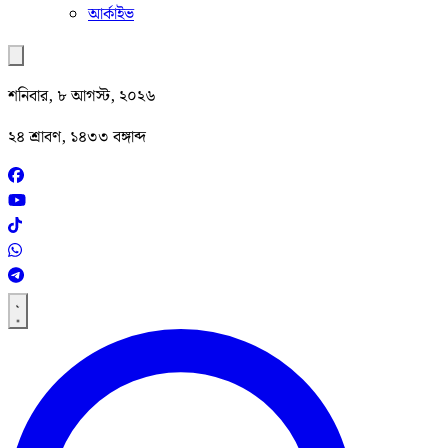
আর্কাইভ
শনিবার, ৮ আগস্ট, ২০২৬
২৪ শ্রাবণ, ১৪৩৩ বঙ্গাব্দ