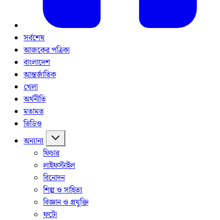
সর্বশেষ
আজকের পত্রিকা
বাংলাদেশ
আন্তর্জাতিক
খেলা
অর্থনীতি
মতামত
ভিডিও
অন্যান্য
ফিচার
লাইফস্টাইল
বিনোদন
শিল্প ও সাহিত্য
বিজ্ঞান ও প্রযুক্তি
ফটো