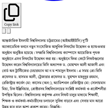
Copy link
আন্তর্জাতিক ইসলামী বিশ্ববিদ্যালয় চট্টগ্রামের (আইআইইউসি) দু’টি
অ্যাকাডেমিক ভবনে নতুন সংযোজিত আধুনিক লিফটের উদ্বোধন ও হ্যান্ডওভার
অনুষ্ঠান অনুষ্ঠিত হয়েছে। সম্প্রতি বিশ্ববিদ্যালয় ক্যাম্পাসে আয়োজিত পৃথক
অনুষ্ঠানে এসব লিফটের উদ্বোধন করা হয়। অনুষ্ঠানে ফিতা কেটে লিফটগুলোর
উদ্বোধন করেন বিশ্ববিদ্যালয়ের ভিসি অধ্যাপক ড. মোহাম্মদ আলী আজাদী এবং
বোর্ড অব ট্রাস্টিজের চেয়ারম্যান আ ন ম শামসুল ইসলাম। এ সময় প্রো-ভিসি
প্রফেসর ড. হাসমত আলী, ট্রেজারার প্রফেসর ড. মুহাম্মদ মাহবুবুর রহমান,
রেজিস্ট্রার কর্নেল মো: কাসেম (অব:), অ্যাডিশনাল রেজিস্ট্রার মো: সোলায়মান
মিয়া, চিফ ইঞ্জিনিয়ার, প্রোক্টরসহ বিশ্ববিদ্যালয়ের সংশ্লিষ্ট কর্মকর্তা ও প্রকৌশলীরা
উপস্থিত ছিলেন। বিশ্ববিদ্যালয় কর্তৃপক্ষ এসব লিফট চালুর মাধ্যমে শিক্ষার্থী,
শিক্ষক ও কর্মকর্তা-কর্মচারীদের চলাচলে সুবিধা বাড়বে এবং সেবার মান আরো
উন্নত হবে বলে আশা প্রকাশ করেন। বিজ্ঞপ্তি।