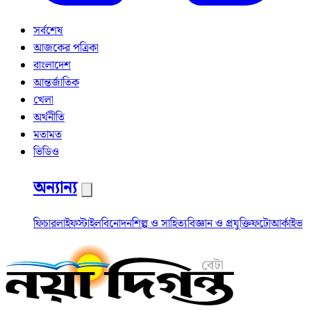
সর্বশেষ
আজকের পত্রিকা
বাংলাদেশ
আন্তর্জাতিক
খেলা
অর্থনীতি
মতামত
ভিডিও
অন্যান্য
ফিচার
লাইফস্টাইল
বিনোদন
শিল্প ও সাহিত্য
বিজ্ঞান ও প্রযুক্তি
ফটো
আর্কাইভ