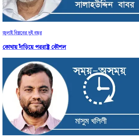
জুলাই বিপ্লবের দুই বছর
কোথায় দাঁড়িয়ে পররাষ্ট্র কৌশল