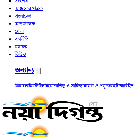
সর্বশেষ
আজকের পত্রিকা
বাংলাদেশ
আন্তর্জাতিক
খেলা
অর্থনীতি
মতামত
ভিডিও
অন্যান্য
ফিচার
লাইফস্টাইল
বিনোদন
শিল্প ও সাহিত্য
বিজ্ঞান ও প্রযুক্তি
ফটো
আর্কাইভ