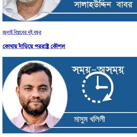
জুলাই বিপ্লবের দুই বছর
কোথায় দাঁড়িয়ে পররাষ্ট্র কৌশল