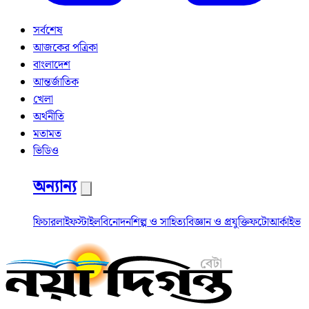
সর্বশেষ
আজকের পত্রিকা
বাংলাদেশ
আন্তর্জাতিক
খেলা
অর্থনীতি
মতামত
ভিডিও
অন্যান্য
ফিচার
লাইফস্টাইল
বিনোদন
শিল্প ও সাহিত্য
বিজ্ঞান ও প্রযুক্তি
ফটো
আর্কাইভ