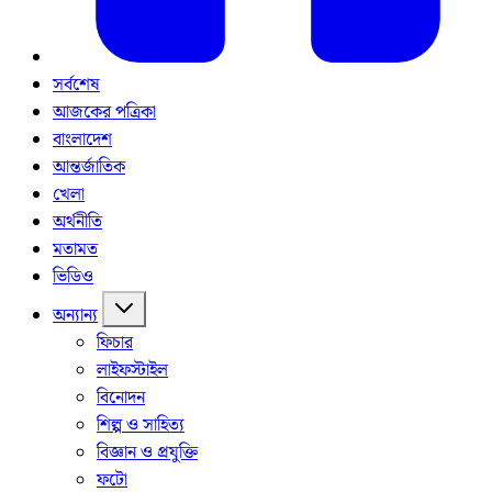
সর্বশেষ
আজকের পত্রিকা
বাংলাদেশ
আন্তর্জাতিক
খেলা
অর্থনীতি
মতামত
ভিডিও
অন্যান্য
ফিচার
লাইফস্টাইল
বিনোদন
শিল্প ও সাহিত্য
বিজ্ঞান ও প্রযুক্তি
ফটো