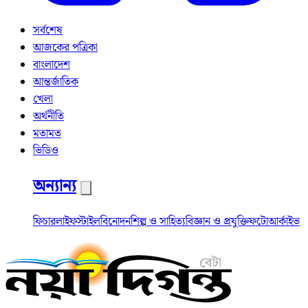
সর্বশেষ
আজকের পত্রিকা
বাংলাদেশ
আন্তর্জাতিক
খেলা
অর্থনীতি
মতামত
ভিডিও
অন্যান্য
ফিচার
লাইফস্টাইল
বিনোদন
শিল্প ও সাহিত্য
বিজ্ঞান ও প্রযুক্তি
ফটো
আর্কাইভ