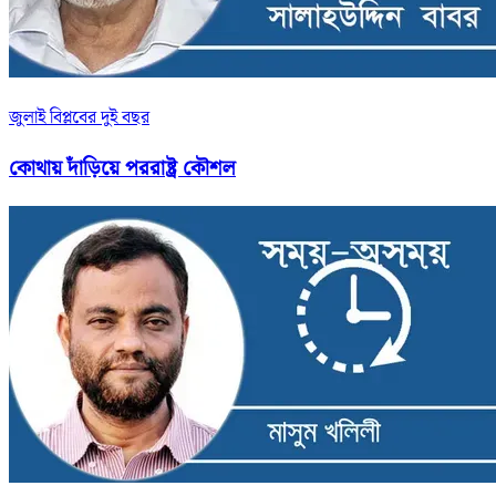
জুলাই বিপ্লবের দুই বছর
কোথায় দাঁড়িয়ে পররাষ্ট্র কৌশল