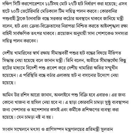
দক্ষিণ সিটি করপোরেশনে ১১টিসহ মোট ২৭টি হাট নির্ধারণ করা হয়েছে; এসব
হাটে ২০টি ভেটেরিনারি মেডিক্যাল টিম দায়িত্ব পালন করবে। কোরবানির
পশুবাহী ট্রাকে চাঁদাবাজি বন্ধে সরকার কঠোর অবস্থানে থাকবে জানিয়ে মন্ত্রী
বলেন, হাট এবং ক্রেতা-বিক্রেতাদের নিরাপত্তা নিশ্চিত করতে আইনশৃঙ্খলা রক্ষা
বাহিনী সার্বক্ষণিক তৎপর থাকবে। প্রয়োজন অনুযায়ী সাদা পোশাকেও সদস্যরা
দায়িত্ব পালন করবেন।
দেশীয় খামারিদের স্বার্থ রক্ষায় সীমান্তবর্তী পশুর হাট বন্ধের বিষয়ে নীতিগত
সিদ্ধান্ত নেয়া হয়েছে বলে জানান মন্ত্রী। তিনি বলেন, অতীতে সীমান্তঘেঁষা কিছু
হাটের মাধ্যমে বিদেশী পশু প্রবেশ করে দেশীয় খামারিরা ক্ষতির সম্মুখীন
হয়েছেন। এ পরিস্থিতি বন্ধে বর্ডার এলাকায় হাট না বসানোর উদ্যোগ নেয়া
হয়েছে।
আমিন উর রশিদ আরো জানান, অনলাইনে পশু বিক্রি হবে এবারও। এর জন্য
কোনো খাজনা বা হাসিল নেয়া হবে না। এ ছাড়া কোরবানি চামড়া সুষ্ঠু ব্যবস্থাপনা
জন্য পেশাদার ও অপেশাদার কসাই এবং কর্মীকে প্রশিক্ষণের ব্যবস্থা করা
হয়েছে। যেন চামড়া নষ্ট না হয়।
সংবাদ সম্মেলনে মৎস্য ও প্রাণিসম্পদ মন্ত্রণালয়ের প্রতিমন্ত্রী সুলতান