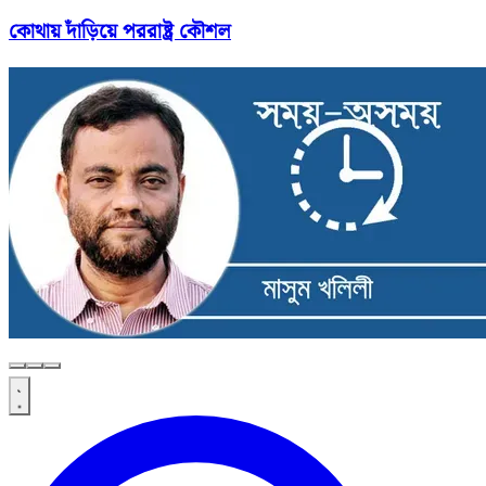
কোথায় দাঁড়িয়ে পররাষ্ট্র কৌশল