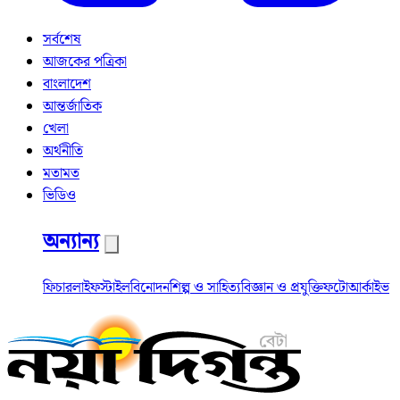
সর্বশেষ
আজকের পত্রিকা
বাংলাদেশ
আন্তর্জাতিক
খেলা
অর্থনীতি
মতামত
ভিডিও
অন্যান্য
ফিচার
লাইফস্টাইল
বিনোদন
শিল্প ও সাহিত্য
বিজ্ঞান ও প্রযুক্তি
ফটো
আর্কাইভ