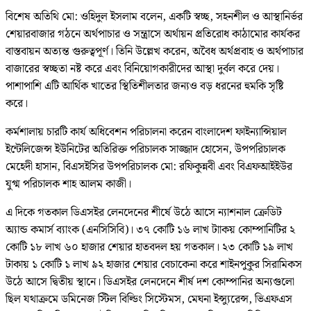
বিশেষ অতিথি মো: ওহিদুল ইসলাম বলেন, একটি স্বচ্ছ, সহনশীল ও আস্থানির্ভর
শেয়ারবাজার গঠনে অর্থপাচার ও সন্ত্রাসে অর্থায়ন প্রতিরোধ কাঠামোর কার্যকর
বাস্তবায়ন অত্যন্ত গুরুত্বপূর্ণ। তিনি উল্লেখ করেন, অবৈধ অর্থপ্রবাহ ও অর্থপাচার
বাজারের স্বচ্ছতা নষ্ট করে এবং বিনিয়োগকারীদের আস্থা দুর্বল করে দেয়।
পাশাপাশি এটি আর্থিক খাতের স্থিতিশীলতার জন্যও বড় ধরনের হুমকি সৃষ্টি
করে।
কর্মশালায় চারটি কার্য অধিবেশন পরিচালনা করেন বাংলাদেশ ফাইন্যান্সিয়াল
ইন্টেলিজেন্স ইউনিটের অতিরিক্ত পরিচালক সাজ্জাদ হোসেন, উপপরিচালক
মেহেদী হাসান, বিএসইসির উপপরিচালক মো: রফিকুন্নবী এবং বিএফআইইউর
যুগ্ম পরিচালক শাহ আলম কাজী।
এ দিকে গতকাল ডিএসইর লেনদেনের শীর্ষে উঠে আসে ন্যাশনাল ক্রেডিট
অ্যান্ড কমার্স ব্যাংক (এনসিসিবি)। ৩৭ কোটি ১৬ লাখ টাাকয় কোম্পানিটির ২
কোটি ১৮ লাখ ৬০ হাজার শেয়ার হাতবদল হয় গতকাল। ২৩ কোটি ১৯ লাখ
টাকায় ১ কোটি ১ লাখ ৯২ হাজার শেয়ার বেচাকেনা করে শাইনপুকুর সিরামিকস
উঠে আসে দ্বিতীয় স্থানে। ডিএসইর লেনদেনে শীর্ষ দশ কোম্পানির অন্যগুলো
ছিল যথাক্রমে ডমিনেজ স্টিল বিল্ডিং সিস্টেমস, মেঘনা ইন্স্যুরেন্স, ভিএফএস