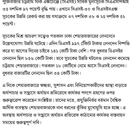
পুঁজিবাজার চট্টগ্রাম স্টক এক্সচেঞ্জে (সিএসই) সার্বিক মূল্যসূচক সিএএসপিআই
৩৫ দশমিক ৯৭ পয়েন্ট বৃদ্ধি পায়। এখানে সিএসই-৩০ ও সিএসইসএক্স
সূচকের উন্নতি রেকর্ড করা হয় যথাক্রমে ৩৭ দশমিক ৩৮ ও ২৫ দশমিক ৫২
পয়েন্ট।
সূচকের মিশ্র আচরণ সত্ত্বেও গতকাল ঢাকা শেয়ারবাজারের লেনদেনে
উল্লেখযোগ্য উন্নতি ঘটেছে। এদিন ডিএসই ৯৯৭ কোিিট টাকার লেনদেন নিষ্পত্তি
করে যা আগের দিনের চাইতে ১৪১ কোটি টাকা বেশি। গত বুধবার ডিএসইর
লেনদেন ছিল ৮৫৬ কোটি টাকা। তবে সূচকের উন্নতি ঘটলেও লেনদেন কমেছে
চট্টগ্রাম শেয়ারবাজারে। গতকাল ১৮ কোটিতে নেমে আসে সিএসই লেনদেন।
বুধবার বাজারটির লেনদেন ছিল ৩৪ কোটি টাকা।
এ দিকে শেয়ারবাজারে স্বচ্ছতা, সুশাসন এবং বিনিয়োগকারীদের আস্থা বাড়াতে
অর্থপাচার ও সন্ত্রাসে অর্থায়ন প্রতিরোধে কার্যকর পদপে গ্রহণের ওপর
গুরুত্বারোপ করেছেন সংশ্লিষ্টরা। তাদের মতে, প্রযুক্তিনির্ভর বর্তমান বৈশ্বিক
আর্থিক ব্যবস্থায় শেয়ারবাজারকে নানা ধরনের ঝুঁকির মুখোমুখি হতে হচ্ছে। এ
অবস্থায় অর্থপাচার ও সন্ত্রাসে অর্থায়ন প্রতিরোধ কাঠামোর কার্যকর বাস্তবায়ন
সময়ের গুরুত্বপূর্ণ দাবি।