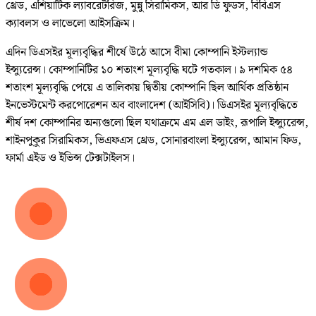
থ্রেড, এশিয়াটিক ল্যাবরেটরিজ, মুন্নু সিরামিকস, আর ডি ফুডস, বিবিএস
ক্যাবলস ও লাভেলো আইসক্রিম।
এদিন ডিএসইর মূল্যবৃদ্ধির শীর্ষে উঠে আসে বীমা কোম্পানি ইস্টল্যান্ড
ইন্স্যুরেন্স। কোম্পানিটির ১০ শতাংশ মূল্যবৃদ্ধি ঘটে গতকাল। ৯ দশমিক ৫৪
শতাংশ মূল্যবৃদ্ধি পেয়ে এ তালিকায় দ্বিতীয় কোম্পানি ছিল আর্থিক প্রতিষ্ঠান
ইনভেস্টমেন্ট করপোরেশন অব বাংলাদেশ (আইসিবি)। ডিএসইর মূল্যবৃদ্ধিতে
শীর্ষ দশ কোম্পানির অন্যগুলো ছিল যথাক্রমে এম এল ডাইং, রূপালি ইন্স্যুরেন্স,
শাইনপুকুর সিরামিকস, ভিএফএস থ্রেড, সোনারবাংলা ইন্স্যুরেন্স, আমান ফিড,
ফার্মা এইড ও ইভিন্স টেক্সটাইলস।