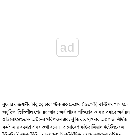
ad
বুধবার রাজধানীর নিকুঞ্জে ঢাকা স্টক এক্সচেঞ্জের (ডিএসই) মাল্টিপারপাস হলে
অনুষ্ঠিত ‘স্থিতিশীল শেয়ারবাজার : অর্থ পাচার প্রতিরোধ ও সন্ত্রাসবাদে অর্থায়ন
প্রতিরোধসংক্রান্ত আইনের পরিপালন এবং ঝুঁকি ব্যবস্থাপনার অগ্রগতি’ শীর্ষক
কর্মশালায় বক্তারা এসব কথা বলেন। বাংলাদেশ ফাইন্যান্সিয়াল ইন্টেলিজেন্স
ইউনিট (বিএফআইইউ), বাংলাদেশ সিকিউরিটিজ অ্যান্ড এক্সচেঞ্জ কমিশন