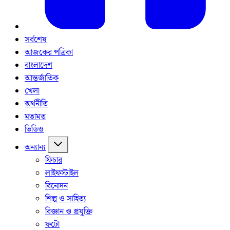
সর্বশেষ
আজকের পত্রিকা
বাংলাদেশ
আন্তর্জাতিক
খেলা
অর্থনীতি
মতামত
ভিডিও
অন্যান্য
ফিচার
লাইফস্টাইল
বিনোদন
শিল্প ও সাহিত্য
বিজ্ঞান ও প্রযুক্তি
ফটো