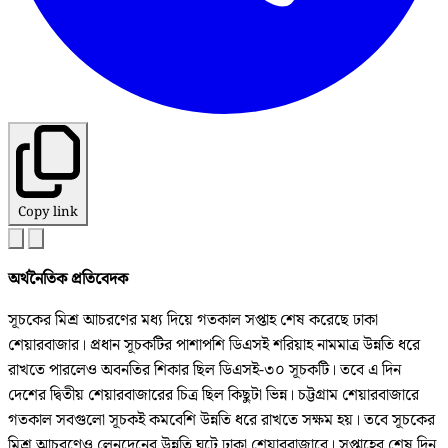
Copy link
অর্থনৈতিক প্রতিবেদক
সূচকের মিশ্র আচরণের মধ্য দিয়ে গতকাল সপ্তাহ শেষ করেছে ঢাকা
শেয়ারবাজার। প্রধান সূচকটির পাশাপশি ডিএসই শরিয়াহ নামমাত্র উন্নতি ধরে
রাখতে পারলেও অবনতির শিকার ছিল ডিএসই-৩০ সূচকটি। তবে এ দিন
দেশের দ্বিতীয় শেয়ারবাজারের চিত্র ছিল কিছুটা ভিন্ন। চট্টগ্রাম শেয়ারবাজারে
গতকাল সবগুলো সূচকই কমবেশি উন্নতি ধরে রাখতে সক্ষম হয়। তবে সূচকের
মিশ্র আচরণেও লেনদেনের উন্নতি ঘটে ঢাকা শেয়ারবাজারে। সপ্তাহের শেষ দিন