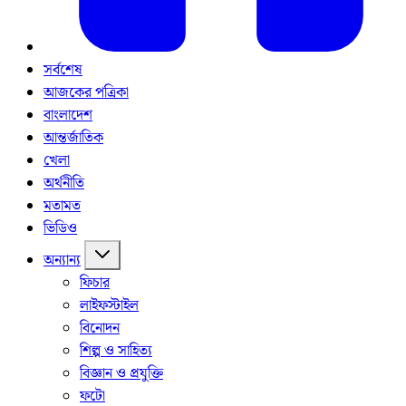
সর্বশেষ
আজকের পত্রিকা
বাংলাদেশ
আন্তর্জাতিক
খেলা
অর্থনীতি
মতামত
ভিডিও
অন্যান্য
ফিচার
লাইফস্টাইল
বিনোদন
শিল্প ও সাহিত্য
বিজ্ঞান ও প্রযুক্তি
ফটো