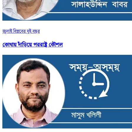
জুলাই বিপ্লবের দুই বছর
কোথায় দাঁড়িয়ে পররাষ্ট্র কৌশল