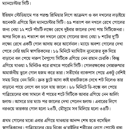
ম্যানচেস্টার সিটি।
ইতিহাদ স্টেডিয়ামে গত পরশু প্রিমিয়ার লিগে আক্রমণ ও বল দখলের লড়াইয়ে
অনেকটা এগিয়ে ছিল ম্যানচেস্টার সিটি। ৫৯ শতাংশ বল দখলে রেখে গোলের
জন্য নেয়া ১২ শটে পাঁচটি লক্ষ্যে রেখে দুইবার জালের দেখা পায় সিটিজেনরা।
অপর দিকে ৪১ শতাংশ বল দখলে রেখে গোলের জন্য নেয়া ৮ শটের দু’টি
লক্ষ্যে রেখে একটি গোল আদায় করে আর্সেনাল। ম্যাচে অবশ্য গোলের দেখা
পেতে দেরি হয়নি স্বাগতিকদের। ১৬ মিনিটে ম্যাথিউস নুনেজের বুক দিয়ে
বাড়ানো বল পেয়ে দারুণ নৈপুণ্যে সিটিকে এগিয়ে নেন রায়ান চেরকি। কিন্তু
এগিয়ে যাওয়া ২ মিনিটও ধরে রাখতে পারেনি সিটি। গোলরক্ষকের দোন্নারুম্মার
অমার্জনীয় ভুলে গোল হজম করে তারা। সতীর্থের ব্যাকপাস পেয়ে একটু বেশিই
সময় নিয়ে নেন তিনি। দ্রুত ছুটে আসা কাই হাভার্টজকে দেখে শট নিলেও তার
বাড়ানো পায়ে লেগে বল চলে যায় জালে। ৬৮ মিনিটে ডি-বক্সে বল পেয়ে
গাব্রিয়েলের বাধা সামলে বাঁ পায়ের শটে সিটিকে আবার এগিয়ে নেন আর্লিং
হলান্ড। আসরে চার ম্যাচ পর জালের দেখা পেলেন হলান্ড। এবারের লিগে
নরওয়ে তারকার গোল হলো ২৩টি, মৌসুমে সব মিলিয়ে হলো ৩৪টি।
প্রথম গোলের মতো এবার এগিয়ে যাওয়ার আনন্দ শেষ হতে বসেছিল
স্বাগতিকদের। গাব্রিয়েলের হেড নিকো ও’রাইলির শরীরের লেগে পোস্টে বাধা