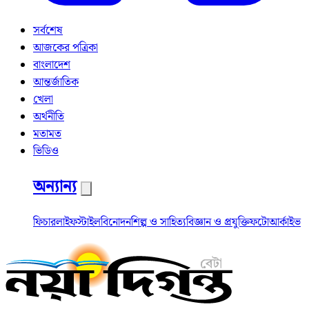
সর্বশেষ
আজকের পত্রিকা
বাংলাদেশ
আন্তর্জাতিক
খেলা
অর্থনীতি
মতামত
ভিডিও
অন্যান্য
ফিচার
লাইফস্টাইল
বিনোদন
শিল্প ও সাহিত্য
বিজ্ঞান ও প্রযুক্তি
ফটো
আর্কাইভ