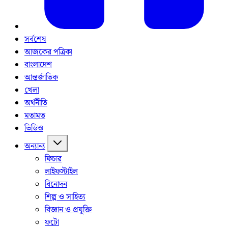
সর্বশেষ
আজকের পত্রিকা
বাংলাদেশ
আন্তর্জাতিক
খেলা
অর্থনীতি
মতামত
ভিডিও
অন্যান্য
ফিচার
লাইফস্টাইল
বিনোদন
শিল্প ও সাহিত্য
বিজ্ঞান ও প্রযুক্তি
ফটো