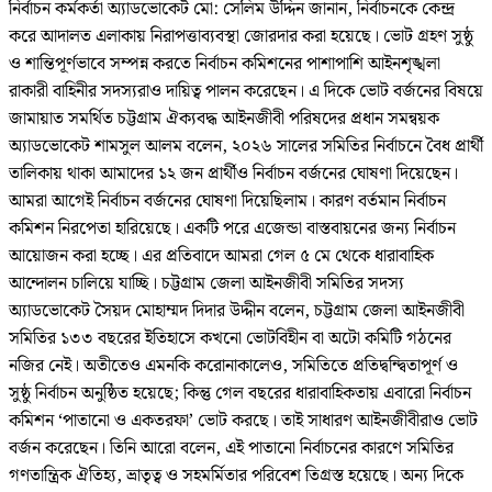
নির্বাচন কর্মকর্তা অ্যাডভোকেট মো: সেলিম উদ্দিন জানান, নির্বাচনকে কেন্দ্র
করে আদালত এলাকায় নিরাপত্তাব্যবস্থা জোরদার করা হয়েছে। ভোট গ্রহণ সুষ্ঠু
ও শান্তিপূর্ণভাবে সম্পন্ন করতে নির্বাচন কমিশনের পাশাপাশি আইনশৃঙ্খলা
রাকারী বাহিনীর সদস্যরাও দায়িত্ব পালন করেছেন। এ দিকে ভোট বর্জনের বিষয়ে
জামায়াত সমর্থিত চট্টগ্রাম ঐক্যবদ্ধ আইনজীবী পরিষদের প্রধান সমন্বয়ক
অ্যাডভোকেট শামসুল আলম বলেন, ২০২৬ সালের সমিতির নির্বাচনে বৈধ প্রার্থী
তালিকায় থাকা আমাদের ১২ জন প্রার্থীও নির্বাচন বর্জনের ঘোষণা দিয়েছেন।
আমরা আগেই নির্বাচন বর্জনের ঘোষণা দিয়েছিলাম। কারণ বর্তমান নির্বাচন
কমিশন নিরপেতা হারিয়েছে। একটি পরে এজেন্ডা বাস্তবায়নের জন্য নির্বাচন
আয়োজন করা হচ্ছে। এর প্রতিবাদে আমরা গেল ৫ মে থেকে ধারাবাহিক
আন্দোলন চালিয়ে যাচ্ছি। চট্টগ্রাম জেলা আইনজীবী সমিতির সদস্য
অ্যাডভোকেট সৈয়দ মোহাম্মদ দিদার উদ্দীন বলেন, চট্টগ্রাম জেলা আইনজীবী
সমিতির ১৩৩ বছরের ইতিহাসে কখনো ভোটবিহীন বা অটো কমিটি গঠনের
নজির নেই। অতীতেও এমনকি করোনাকালেও, সমিতিতে প্রতিদ্বন্দ্বিতাপূর্ণ ও
সুষ্ঠু নির্বাচন অনুষ্ঠিত হয়েছে; কিন্তু গেল বছরের ধারাবাহিকতায় এবারো নির্বাচন
কমিশন ‘পাতানো ও একতরফা’ ভোট করছে। তাই সাধারণ আইনজীবীরাও ভোট
বর্জন করেছেন। তিনি আরো বলেন, এই পাতানো নির্বাচনের কারণে সমিতির
গণতান্ত্রিক ঐতিহ্য, ভ্রাতৃত্ব ও সহমর্মিতার পরিবেশ তিগ্রস্ত হয়েছে। অন্য দিকে