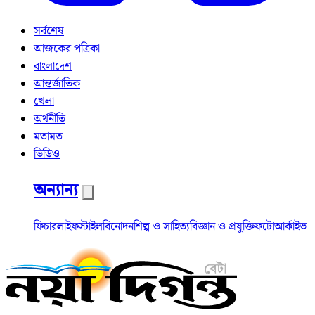
সর্বশেষ
আজকের পত্রিকা
বাংলাদেশ
আন্তর্জাতিক
খেলা
অর্থনীতি
মতামত
ভিডিও
অন্যান্য
ফিচার
লাইফস্টাইল
বিনোদন
শিল্প ও সাহিত্য
বিজ্ঞান ও প্রযুক্তি
ফটো
আর্কাইভ