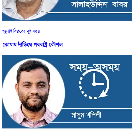
জুলাই বিপ্লবের দুই বছর
কোথায় দাঁড়িয়ে পররাষ্ট্র কৌশল