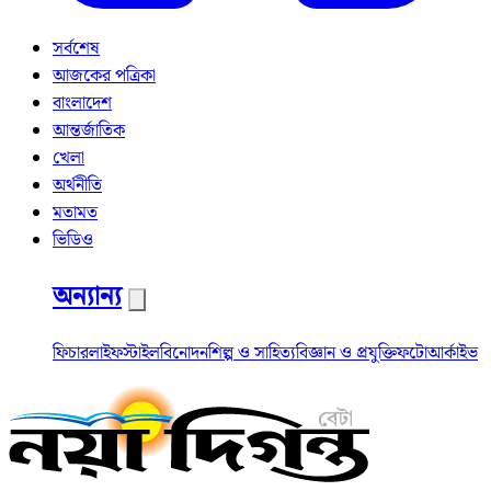
সর্বশেষ
আজকের পত্রিকা
বাংলাদেশ
আন্তর্জাতিক
খেলা
অর্থনীতি
মতামত
ভিডিও
অন্যান্য
ফিচার
লাইফস্টাইল
বিনোদন
শিল্প ও সাহিত্য
বিজ্ঞান ও প্রযুক্তি
ফটো
আর্কাইভ