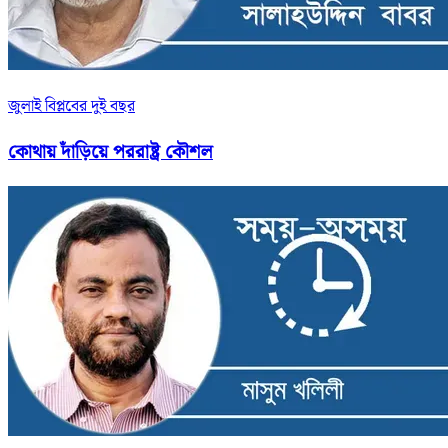
জুলাই বিপ্লবের দুই বছর
কোথায় দাঁড়িয়ে পররাষ্ট্র কৌশল