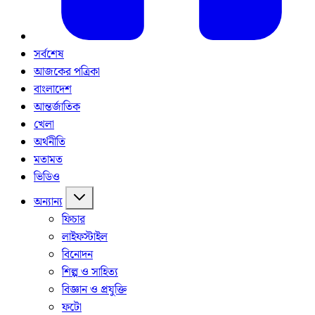
সর্বশেষ
আজকের পত্রিকা
বাংলাদেশ
আন্তর্জাতিক
খেলা
অর্থনীতি
মতামত
ভিডিও
অন্যান্য
ফিচার
লাইফস্টাইল
বিনোদন
শিল্প ও সাহিত্য
বিজ্ঞান ও প্রযুক্তি
ফটো