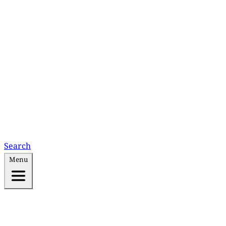
Search
Menu