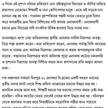
এ দিকে এই নৃশংস ঘটনার প্রতিবাদে এবং দৃষ্টান্তমূলক বিচারের ও ফাঁসির দাবিতে
রাজপথে নেমেছেন শিক্ষার্থী ও নানা শ্রেণিপেশার মানুষ। এতে ওই সড়কে যান
চলাচল বন্ধ হয় যায়। গতকাল বৃহস্পতিবার পল্লবী থানার ভেতরে ঢুকে বিােভ
করে অপরাধীর দ্রুত বিচার নিশ্চিতের দাবি জানায় এলাকাবাসী। এলাকাবাসী
হত্যার দ্রুত বিচারের দাবি সংবলিত বিভিন্ন প্ল্যাকার্ড নিয়ে থানায় যান।
মানববন্ধনে অংশ নেয়া অভিভাবকরা স্থানীয় এলাকার সার্বিক নিরাপত্তা ব্যবস্থা
নিয়ে শঙ্কা প্রকাশ করেন। তারা অভিযোগ করেন, এলাকায় পর্যাপ্ত সিসি ক্যামেরা
সচল না থাকায় এবং কার্যকর নিরাপত্তা জোরদার না করায় অপরাধমূলক ঘটনা
বাড়ছে। সন্তানদের নিরাপত্তার স্বার্থে অবিলম্বে পুরো এলাকায় কঠোর নজরদারি
ও দৃশ্যমান নিরাপত্তা ব্যবস্থা নিশ্চিত করার জন্য প্রশাসনের প্রতি আহ্বান জানান
তারা।
গত মঙ্গলবার সকালে মিরপুর-১১ এলাকার বি ব্লকের একটি বহুতল ভবনের
তৃতীয় তলার ফ্যাট থেকে শিশু রামিসা আক্তারের মরদেহ উদ্ধার করা হয়।
প্রাথমিক তদন্তে জানা যায়, শিশুটি হত্যার পর মরদেহ গোপন করার চেষ্টা করা
হয়েছিল। যদিও ফ্যাটের ভেতর থেকেই দেহের অংশ উদ্ধার করা হয়। ঘটনাস্থল
থেকে আলামত সংগ্রহ করে সিআইডিতে ফরেনসিক পরীার জন্য পাঠানো