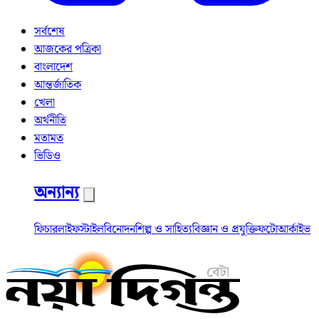
সর্বশেষ
আজকের পত্রিকা
বাংলাদেশ
আন্তর্জাতিক
খেলা
অর্থনীতি
মতামত
ভিডিও
অন্যান্য
ফিচার
লাইফস্টাইল
বিনোদন
শিল্প ও সাহিত্য
বিজ্ঞান ও প্রযুক্তি
ফটো
আর্কাইভ