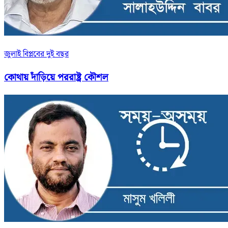
জুলাই বিপ্লবের দুই বছর
কোথায় দাঁড়িয়ে পররাষ্ট্র কৌশল