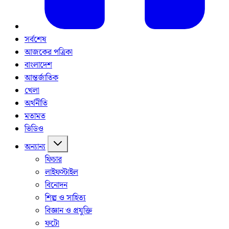
সর্বশেষ
আজকের পত্রিকা
বাংলাদেশ
আন্তর্জাতিক
খেলা
অর্থনীতি
মতামত
ভিডিও
অন্যান্য
ফিচার
লাইফস্টাইল
বিনোদন
শিল্প ও সাহিত্য
বিজ্ঞান ও প্রযুক্তি
ফটো