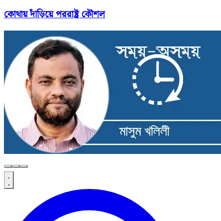
কোথায় দাঁড়িয়ে পররাষ্ট্র কৌশল