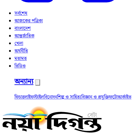
সর্বশেষ
আজকের পত্রিকা
বাংলাদেশ
আন্তর্জাতিক
খেলা
অর্থনীতি
মতামত
ভিডিও
অন্যান্য
ফিচার
লাইফস্টাইল
বিনোদন
শিল্প ও সাহিত্য
বিজ্ঞান ও প্রযুক্তি
ফটো
আর্কাইভ