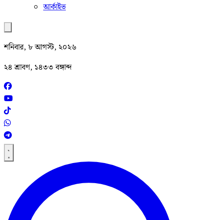
আর্কাইভ
শনিবার, ৮ আগস্ট, ২০২৬
২৪ শ্রাবণ, ১৪৩৩ বঙ্গাব্দ