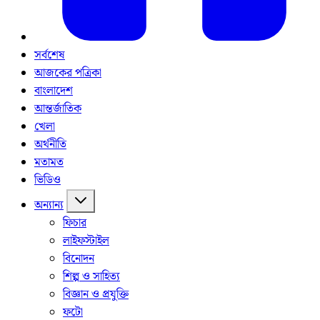
সর্বশেষ
আজকের পত্রিকা
বাংলাদেশ
আন্তর্জাতিক
খেলা
অর্থনীতি
মতামত
ভিডিও
অন্যান্য
ফিচার
লাইফস্টাইল
বিনোদন
শিল্প ও সাহিত্য
বিজ্ঞান ও প্রযুক্তি
ফটো