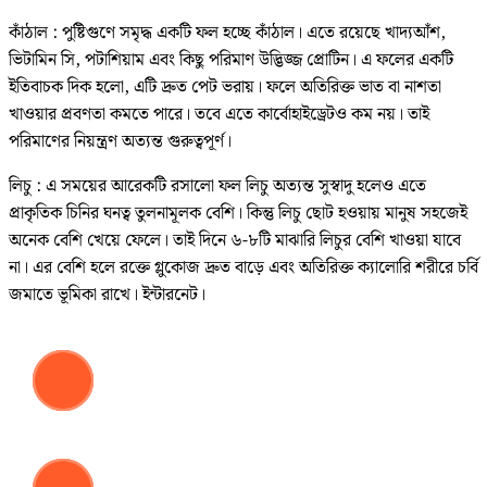
কাঁঠাল : পুষ্টিগুণে সমৃদ্ধ একটি ফল হচ্ছে কাঁঠাল। এতে রয়েছে খাদ্যআঁশ,
ভিটামিন সি, পটাশিয়াম এবং কিছু পরিমাণ উদ্ভিজ্জ প্রোটিন। এ ফলের একটি
ইতিবাচক দিক হলো, এটি দ্রুত পেট ভরায়। ফলে অতিরিক্ত ভাত বা নাশতা
খাওয়ার প্রবণতা কমতে পারে। তবে এতে কার্বোহাইড্রেটও কম নয়। তাই
পরিমাণের নিয়ন্ত্রণ অত্যন্ত গুরুত্বপূর্ণ।
লিচু : এ সময়ের আরেকটি রসালো ফল লিচু অত্যন্ত সুস্বাদু হলেও এতে
প্রাকৃতিক চিনির ঘনত্ব তুলনামূলক বেশি। কিন্তু লিচু ছোট হওয়ায় মানুষ সহজেই
অনেক বেশি খেয়ে ফেলে। তাই দিনে ৬-৮টি মাঝারি লিচুর বেশি খাওয়া যাবে
না। এর বেশি হলে রক্তে গ্লুকোজ দ্রুত বাড়ে এবং অতিরিক্ত ক্যালোরি শরীরে চর্বি
জমাতে ভূমিকা রাখে। ইন্টারনেট।