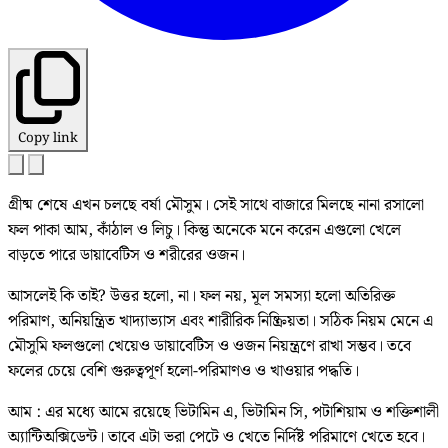
Copy link
গ্রীষ্ম শেষে এখন চলছে বর্ষা মৌসুম। সেই সাথে বাজারে মিলছে নানা রসালো
ফল পাকা আম, কাঁঠাল ও লিচু। কিন্তু অনেকে মনে করেন এগুলো খেলে
বাড়তে পারে ডায়াবেটিস ও শরীরের ওজন।
আসলেই কি তাই? উত্তর হলো, না। ফল নয়, মূল সমস্যা হলো অতিরিক্ত
পরিমাণ, অনিয়ন্ত্রিত খাদ্যাভ্যাস এবং শারীরিক নিষ্ক্রিয়তা। সঠিক নিয়ম মেনে এ
মৌসুমি ফলগুলো খেয়েও ডায়াবেটিস ও ওজন নিয়ন্ত্রণে রাখা সম্ভব। তবে
ফলের চেয়ে বেশি গুরুত্বপূর্ণ হলো-পরিমাণও ও খাওয়ার পদ্ধতি।
আম : এর মধ্যে আমে রয়েছে ভিটামিন এ, ভিটামিন সি, পটাশিয়াম ও শক্তিশালী
অ্যান্টিঅক্সিডেন্ট। তাবে এটা ভরা পেটে ও খেতে নির্দিষ্ট পরিমাণে খেতে হবে।