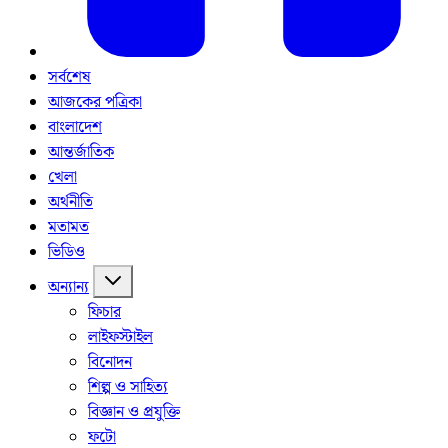
সর্বশেষ
আজকের পত্রিকা
বাংলাদেশ
আন্তর্জাতিক
খেলা
অর্থনীতি
মতামত
ভিডিও
অন্যান্য
ফিচার
লাইফস্টাইল
বিনোদন
শিল্প ও সাহিত্য
বিজ্ঞান ও প্রযুক্তি
ফটো