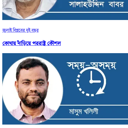
জুলাই বিপ্লবের দুই বছর
কোথায় দাঁড়িয়ে পররাষ্ট্র কৌশল