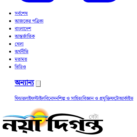
সর্বশেষ
আজকের পত্রিকা
বাংলাদেশ
আন্তর্জাতিক
খেলা
অর্থনীতি
মতামত
ভিডিও
অন্যান্য
ফিচার
লাইফস্টাইল
বিনোদন
শিল্প ও সাহিত্য
বিজ্ঞান ও প্রযুক্তি
ফটো
আর্কাইভ