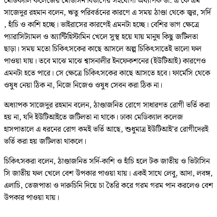
মেডিক্যাল কলেজের মেডিসিন বিভাগের সহযোগী অধ্যাপক ডা: এ কে এম
সাজেদুর রহমান বলেন, ঋতু পরিবর্তনের কারণে এ সময় ঠাণ্ডা থেকে জ্বর, সর্দি
, হাঁচি ও কাশি হচ্ছে। ভাইরাসের কারণেই এমনটা হচ্ছে। বেশির ভাগ ক্ষেত্রে
প্যারাসিট্যামল ও অ্যান্টিহিস্টামিন খেলে সুস্থ হয়ে যায় মানুষ কিছু জটিলতা
ছাড়া। সময় মতো চিকিৎসকের কাছে আসলে অল্প চিকিৎসাতেই ভালো ফল
পাওয়া যায়। তবে মাঝে মাঝে শ্বাসনালীর ইনফেকশনের (ইউটিআই) কারণেও
এমনটা হতে পারে। সে ক্ষেত্রে চিকিৎসকের কাছে আসতে হবে। ফার্মেসি থেকে
ওষুধ নেয়া ঠিক না, নিজে নিজেও ওষুধ সেবন করা ঠিক না।
অধ্যাপক সাজেদুর রহমান বলেন, ঠাণ্ডাজনিত রোগে সাধারণত রোগী ভর্তি করা
হয় না, যদি ইউটিআইতে জটিলতা না থাকে। ঢাকা মেডিক্যাল কলেজ
হাসপাতালে এ ধরনের রোগ কমই ভর্তি আছে, শুধুমাত্র ইউটিআই’র রোগীদেরই
ভর্তি করা হয় জটিলতা থাকলে।
চিকিৎসকরা বলেন, ঠাণ্ডাজনিত সর্দি-কাশি ও হাঁচি হলে টক জাতীয় ও ভিটাসিন
সি জাতীয় ফল খেলে বেশ উপকার পাওয়া যায়। একই সাথে লেবু, আদা, লবঙ্গ,
এলাচি, তেজপাতা ও দারুচিনি দিয়ে চা তৈরি করে গরম গরম পান করলেও বেশ
উপকার পাওয়া যায়।