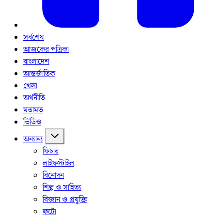
সর্বশেষ
আজকের পত্রিকা
বাংলাদেশ
আন্তর্জাতিক
খেলা
অর্থনীতি
মতামত
ভিডিও
অন্যান্য
ফিচার
লাইফস্টাইল
বিনোদন
শিল্প ও সাহিত্য
বিজ্ঞান ও প্রযুক্তি
ফটো