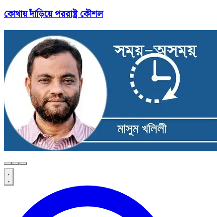
কোথায় দাঁড়িয়ে পররাষ্ট্র কৌশল