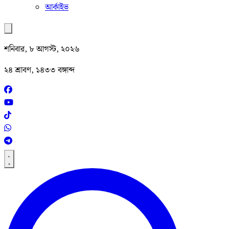
আর্কাইভ
শনিবার, ৮ আগস্ট, ২০২৬
২৪ শ্রাবণ, ১৪৩৩ বঙ্গাব্দ