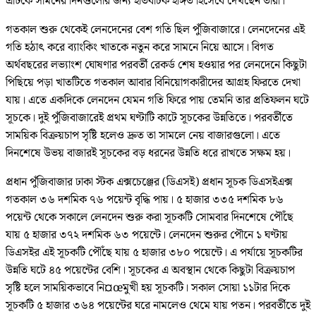
এটিকে সামনের দিনগুলোর জন্য ইতিবাচক ইঙ্গিত হিসেবে দেখছেন তারা।
গতকাল শুরু থেকেই লেনদেনের বেশ গতি ছিল পুঁজিবাজারে। লেনদেনের এই
গতি হঠাৎ করে ব্যাংকিং খাতকে নতুন করে সামনে নিয়ে আসে। বিগত
অর্থবছরের লভ্যাংশ ঘোষণার পরবর্তী রেকর্ড শেষ হওয়ার পর লেনদেনে কিছুটা
পিছিয়ে পড়া খাতটিতে গতকাল আবার বিনিয়োগকারীদের আগ্রহ ফিরতে দেখা
যায়। এতে একদিকে লেনদেন যেমন গতি ফিরে পায় তেমনি তার প্রতিফলন ঘটে
সূচকে। দুই পুঁজিবাজারেই প্রথম ঘণ্টাটি কাটে সূচকের উন্নতিতে। পরবর্তীতে
সাময়িক বিক্রয়চাপ সৃষ্টি হলেও দ্রুত তা সামলে নেয় বাজারগুলো। এতে
দিনশেষে উভয় বাজারই সূচকের বড় ধরনের উন্নতি ধরে রাখতে সক্ষম হয়।
প্রধান পুঁজিবাজার ঢাকা স্টক এক্সচেঞ্জের (ডিএসই) প্রধান সূচক ডিএসইএক্স
গতকাল ৩৬ দশমিক ৭৬ পয়েন্ট বৃদ্ধি পায়। ৫ হাজার ৩৩৫ দশমিক ৮৬
পয়েন্ট থেকে সকালে লেনদেন শুরু করা সূচকটি সোমবার দিনশেষে পৌঁছে
যায় ৫ হাজার ৩৭২ দশমিক ৬৩ পয়েন্টে। লেনদেন শুরুর পৌনে ১ ঘণ্টায়
ডিএসইর এই সূচকটি পৌঁছে যায় ৫ হাজার ৩৮০ পয়েন্টে। এ পর্যায়ে সূচকটির
উন্নতি ঘটে ৪৫ পয়েন্টের বেশি। সূচকের এ অবস্থান থেকে কিছুটা বিক্রয়চাপ
সৃষ্টি হলে সাময়িকভাবে নি¤œমুখী হয় সূচকটি। সকাল সোয়া ১১টার দিকে
সূচকটি ৫ হাজার ৩৬৪ পয়েন্টের ঘরে নামলেও থেমে যায় পতন। পরবর্তীতে দুই