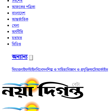
সর্বশেষ
আজকের পত্রিকা
বাংলাদেশ
আন্তর্জাতিক
খেলা
অর্থনীতি
মতামত
ভিডিও
অন্যান্য
ফিচার
লাইফস্টাইল
বিনোদন
শিল্প ও সাহিত্য
বিজ্ঞান ও প্রযুক্তি
ফটো
আর্কাইভ