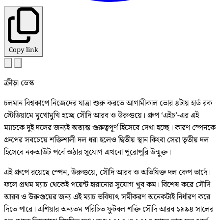
Copy link
ক্রীড়া ডেস্ক
চলমান বিশ্বকাপে নিজেদের যাত্রা শুরু করতে আগামীকাল ভোর ৪টায় হার্ড রক
স্টেডিয়ামে মুখোমুখি হচ্ছে সৌদি আরব ও উরুগুয়ে। গ্রুপ ‘এইচ’-এর এই
ম্যাচকে দুই দলের জন্যই অত্যন্ত গুরুত্বপূর্ণ হিসেবে দেখা হচ্ছে। কারণ স্পেনকে
গ্রুপের সবচেয়ে শক্তিশালী দল ধরা হলেও দ্বিতীয় স্থান কিংবা সেরা তৃতীয় দল
হিসেবে নকআউট পর্বে ওঠার সুযোগ এখনো পুরোপুরি উন্মুক্ত।
এই গ্রুপে রয়েছে স্পেন, উরুগুয়ে, সৌদি আরব ও অভিষিক্ত দল কেপ ভার্দে।
ফলে প্রথম ম্যাচ থেকেই পয়েন্ট হারানোর সুযোগ খুব কম। বিশেষ করে সৌদি
আরব ও উরুগুয়ের জন্য এই ম্যাচ ভবিষ্যৎ সমীকরণ অনেকটাই নির্ধারণ করে
দিতে পারে। এশিয়ার অন্যতম পরিচিত ফুটবল শক্তি সৌদি আরব ১৯৯৪ সালের