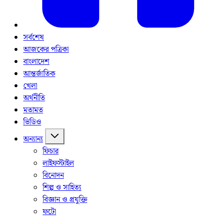
সর্বশেষ
আজকের পত্রিকা
বাংলাদেশ
আন্তর্জাতিক
খেলা
অর্থনীতি
মতামত
ভিডিও
অন্যান্য
ফিচার
লাইফস্টাইল
বিনোদন
শিল্প ও সাহিত্য
বিজ্ঞান ও প্রযুক্তি
ফটো