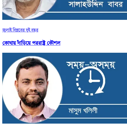
জুলাই বিপ্লবের দুই বছর
কোথায় দাঁড়িয়ে পররাষ্ট্র কৌশল