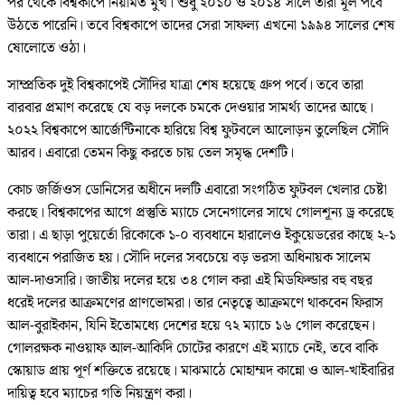
পর থেকে বিশ্বকাপে নিয়মিত মুখ। শুধু ২০১০ ও ২০১৪ সালে তারা মূল পর্বে
উঠতে পারেনি। তবে বিশ্বকাপে তাদের সেরা সাফল্য এখনো ১৯৯৪ সালের শেষ
ষোলোতে ওঠা।
সাম্প্রতিক দুই বিশ্বকাপেই সৌদির যাত্রা শেষ হয়েছে গ্রুপ পর্বে। তবে তারা
বারবার প্রমাণ করেছে যে বড় দলকে চমকে দেওয়ার সামর্থ্য তাদের আছে।
২০২২ বিশ্বকাপে আর্জেন্টিনাকে হারিয়ে বিশ্ব ফুটবলে আলোড়ন তুলেছিল সৌদি
আরব। এবারো তেমন কিছু করতে চায় তেল সমৃদ্ধ দেশটি।
কোচ জর্জিওস ডোনিসের অধীনে দলটি এবারো সংগঠিত ফুটবল খেলার চেষ্টা
করছে। বিশ্বকাপের আগে প্রস্তুতি ম্যাচে সেনেগালের সাথে গোলশূন্য ড্র করেছে
তারা। এ ছাড়া পুয়ের্তো রিকোকে ১-০ ব্যবধানে হারালেও ইকুয়েডরের কাছে ২-১
ব্যবধানে পরাজিত হয়। সৌদি দলের সবচেয়ে বড় ভরসা অধিনায়ক সালেম
আল-দাওসারি। জাতীয় দলের হয়ে ৩৪ গোল করা এই মিডফিল্ডার বহু বছর
ধরেই দলের আক্রমণের প্রাণভোমরা। তার নেতৃত্বে আক্রমণে থাকবেন ফিরাস
আল-বুরাইকান, যিনি ইতোমধ্যে দেশের হয়ে ৭২ ম্যাচে ১৬ গোল করেছেন।
গোলরক্ষক নাওয়াফ আল-আকিদি চোটের কারণে এই ম্যাচে নেই, তবে বাকি
স্কোয়াড প্রায় পূর্ণ শক্তিতে রয়েছে। মাঝমাঠে মোহাম্মদ কান্নো ও আল-খাইবারির
দায়িত্ব হবে ম্যাচের গতি নিয়ন্ত্রণ করা।