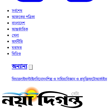
সর্বশেষ
আজকের পত্রিকা
বাংলাদেশ
আন্তর্জাতিক
খেলা
অর্থনীতি
মতামত
ভিডিও
অন্যান্য
ফিচার
লাইফস্টাইল
বিনোদন
শিল্প ও সাহিত্য
বিজ্ঞান ও প্রযুক্তি
ফটো
আর্কাইভ