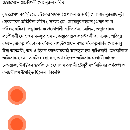
চেয়ারম্যান প্রকৌশলী মো: নুরুল করিম।
বৃক্ষরোপণ কর্মসূচিতে চউকের সদস্য (প্রশাসন ও অর্থ) মোহাম্মদ নূরুল্লাহ নুরী
(সরকারের অতিরিক্ত সচিব), সদস্য মো: জামিলুর রহমান (প্রধান নগর
পরিকল্পনাবিদ), তত্ত্বাবধায়ক প্রকৌশলী এ.জি.এম. সেলিম, তত্ত্বাবধায়ক
প্রকৌশলী মোহাম্মদ মনজুর হাসান, তত্ত্বাবধায়ক প্রকৌশলী এ.এ.এম. হাবিবুর
রহমান, প্রকল্প পরিচালক রাজিব দাশ,উপপ্রধান নগর পরিকল্পনাবিদ মো: আবু
ঈসা আনছারী, অর্থ ও হিসাব রক্ষণকর্মকর্তা আনিসুল হক পাটওয়ারী, অথরাইজড
অফিসার-২ মো: তানজিব হোসেন, অথরাইজড অফিসার-১ কাজী কাদের
নেওয়াজ, ঊর্ধŸতন স্থপতি মো: গোলাম রব্বানী চৌধুরীসহ সিডিএর কর্মকর্তা ও
কর্মচারীগণ উপস্থিত ছিলেন। বিজ্ঞপ্তি