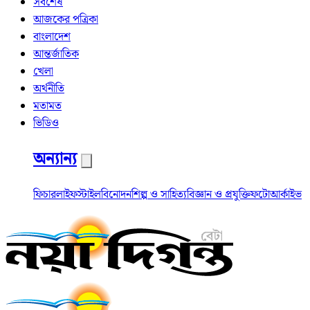
সর্বশেষ
আজকের পত্রিকা
বাংলাদেশ
আন্তর্জাতিক
খেলা
অর্থনীতি
মতামত
ভিডিও
অন্যান্য
ফিচার
লাইফস্টাইল
বিনোদন
শিল্প ও সাহিত্য
বিজ্ঞান ও প্রযুক্তি
ফটো
আর্কাইভ