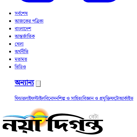
সর্বশেষ
আজকের পত্রিকা
বাংলাদেশ
আন্তর্জাতিক
খেলা
অর্থনীতি
মতামত
ভিডিও
অন্যান্য
ফিচার
লাইফস্টাইল
বিনোদন
শিল্প ও সাহিত্য
বিজ্ঞান ও প্রযুক্তি
ফটো
আর্কাইভ