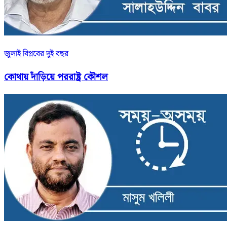
জুলাই বিপ্লবের দুই বছর
কোথায় দাঁড়িয়ে পররাষ্ট্র কৌশল