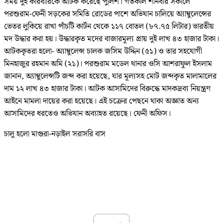
সময় দুই কারবারিকে আটক করেছে পুলিশ। গতকাল শনিবার সকালে
পরশুরাম-ফেনী সড়কের সমিতি রোডের পাশে অভিযান চালিয়ে অ্যাম্বুলেন্সের
ভেতর লুকিয়ে রাখা পাঁচটি কার্টন থেকে ১১৭ বোতল (৮৭.৭৫ লিটার) ভারতীয়
মদ উদ্ধার করা হয়। উদ্ধারকৃত মদের বাজারমূল্য প্রায় দুই লাখ ৪৩ হাজার টাকা।
আটককৃতরা হলো- অ্যাম্বুলেন্স চালক জসিম উদ্দিন (৫১) ও তার সহযোগী
মিনহাজুর রহমান অমি (২১)। পরশুরাম মডেল থানার ওসি আশরাফুল ইসলাম
জানান, অ্যাম্বুলেন্সটি জব্দ করা হয়েছে, যার মূল্যসহ মোট জব্দকৃত মালামালের
দাম ১২ লাখ ৪৩ হাজার টাকা। আটক আসামিদের বিরুদ্ধে মাদকদ্রব্য নিয়ন্ত্রণ
আইনে মামলা দায়ের করা হয়েছে। এই চক্রের পেছনে থাকা অজ্ঞাত অন্য
আসামিদের ধরতেও অভিযান অব্যাহত রয়েছে। ফেনী অফিস।
চালু হলো মাগুরা-নড়াইল সরাসরি বাস