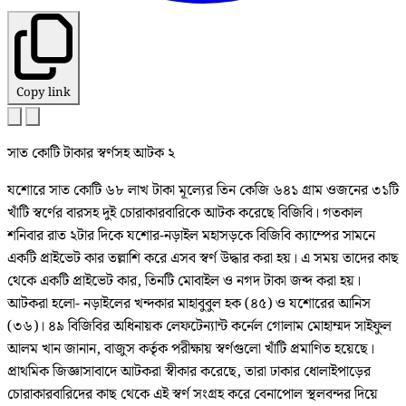
Copy link
সাত কোটি টাকার স্বর্ণসহ আটক ২
যশোরে সাত কোটি ৬৮ লাখ টাকা মূল্যের তিন কেজি ৬৪১ গ্রাম ওজনের ৩১টি
খাঁটি স্বর্ণের বারসহ দুই চোরাকারবারিকে আটক করেছে বিজিবি। গতকাল
শনিবার রাত ২টার দিকে যশোর-নড়াইল মহাসড়কে বিজিবি ক্যাম্পের সামনে
একটি প্রাইভেট কার তল্লাশি করে এসব স্বর্ণ উদ্ধার করা হয়। এ সময় তাদের কাছ
থেকে একটি প্রাইভেট কার, তিনটি মোবাইল ও নগদ টাকা জব্দ করা হয়।
আটকরা হলো- নড়াইলের খন্দকার মাহাবুবুল হক (৪৫) ও যশোরের আনিস
(৩৬)। ৪৯ বিজিবির অধিনায়ক লেফটেন্যান্ট কর্নেল গোলাম মোহাম্মদ সাইফুল
আলম খান জানান, বাজুস কর্তৃক পরীক্ষায় স্বর্ণগুলো খাঁটি প্রমাণিত হয়েছে।
প্রাথমিক জিজ্ঞাসাবাদে আটকরা স্বীকার করেছে, তারা ঢাকার ধোলাইপাড়ের
চোরাকারবারিদের কাছ থেকে এই স্বর্ণ সংগ্রহ করে বেনাপোল স্থলবন্দর দিয়ে