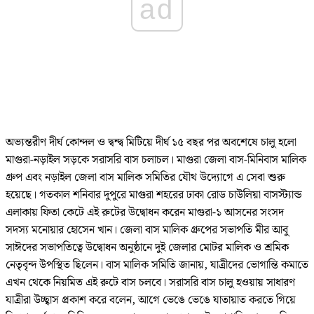
ad
অভ্যন্তরীণ দীর্ঘ কোন্দল ও দ্বন্দ্ব মিটিয়ে দীর্ঘ ১৫ বছর পর অবশেষে চালু হলো
মাগুরা-নড়াইল সড়কে সরাসরি বাস চলাচল। মাগুরা জেলা বাস-মিনিবাস মালিক
গ্রুপ এবং নড়াইল জেলা বাস মালিক সমিতির যৌথ উদ্যোগে এ সেবা শুরু
হয়েছে। গতকাল শনিবার দুপুরে মাগুরা শহরের ঢাকা রোড চাউলিয়া বাসস্ট্যান্ড
এলাকায় ফিতা কেটে এই রুটের উদ্বোধন করেন মাগুরা-১ আসনের সংসদ
সদস্য মনোয়ার হোসেন খান। জেলা বাস মালিক গ্রুপের সভাপতি মীর আবু
সাঈদের সভাপতিত্বে উদ্বোধন অনুষ্ঠানে দুই জেলার মোটর মালিক ও শ্রমিক
নেতৃবৃন্দ উপস্থিত ছিলেন। বাস মালিক সমিতি জানায়, যাত্রীদের ভোগান্তি কমাতে
এখন থেকে নিয়মিত এই রুটে বাস চলবে। সরাসরি বাস চালু হওয়ায় সাধারণ
যাত্রীরা উচ্ছ্বাস প্রকাশ করে বলেন, আগে ভেঙে ভেঙে যাতায়াত করতে গিয়ে