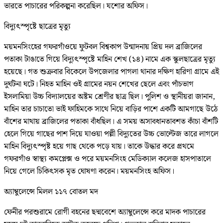
ভারতে পাচারের পরিকল্পনা করেছিল। যশোর অফিস।
বিদ্যুৎস্পৃষ্টে ছাত্রের মৃত্যু
ময়মনসিংহের গফরগাঁওয়ে ফুটবল বিশ্বকাপ উন্মাদনায় প্রিয় দল ব্রাজিলের
পতাকা টাঙাতে গিয়ে বিদ্যুৎস্পৃষ্টে মাহিন শেখ (১৪) নামে এক স্কুলছাত্রের মৃত্যু
হয়েছে। গত শুক্রবার বিকেলে উপজেলার পাগলা থানার দক্ষিণ হারিণা গ্রামে এই
দুর্ঘটনা ঘটে। নিহত মাহিন ওই গ্রামের নয়ন শেখের ছেলে এবং পাঁচভাগ
ইসলামিয়া উচ্চ বিদ্যালয়ের অষ্টম শ্রেণীর ছাত্র ছিল। পুলিশ ও স্থানীয়রা জানান,
মাহিন তার চাচাতো ভাই ফাহিমকে সাথে নিয়ে বাড়ির পাশে একটি আমগাছে উঠে
বাঁশের মাথায় ব্রাজিলের পতাকা বাঁধছিল। এ সময় অসাবধানতাবশত কাঁচা বাঁশটি
হেলে গিয়ে গাছের পাশ দিয়ে যাওয়া পল্লী বিদ্যুতের উচ্চ ভোল্টেজ তারে লাগলে
মাহিন বিদ্যুৎস্পৃষ্ট হয়ে গাছ থেকে পড়ে যায়। তাকে উদ্ধার করে প্রথমে
গফরগাঁও স্বাস্থ্য কমপ্লেক্স ও পরে ময়মনসিংহ মেডিক্যাল কলেজ হাসপাতালে
নিয়ে গেলে চিকিৎসক মৃত ঘোষণা করেন। ময়মনসিংহ অফিস।
অ্যাম্বুলেন্সে মিলল ১১৭ বোতল মদ
ফেনীর পরশুরামে রোগী বহনের ছদ্মবেশে অ্যাম্বুলেন্সে করে মাদক পাচারের