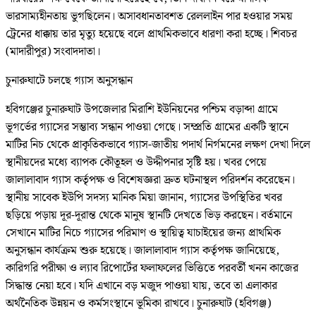
ভারসাম্যহীনতায় ভুগছিলেন। অসাবধানতাবশত রেললাইন পার হওয়ার সময়
ট্রেনের ধাক্কায় তার মৃত্যু হয়েছে বলে প্রাথমিকভাবে ধারণা করা হচ্ছে। শিবচর
(মাদারীপুর) সংবাদদাতা।
চুনারুঘাটে চলছে গ্যাস অনুসন্ধান
হবিগঞ্জের চুনারুঘাট উপজেলার মিরাশি ইউনিয়নের পশ্চিম বড়াব্দা গ্রামে
ভূগর্ভের গ্যাসের সম্ভাব্য সন্ধান পাওয়া গেছে। সম্প্রতি গ্রামের একটি স্থানে
মাটির নিচ থেকে প্রাকৃতিকভাবে গ্যাস-জাতীয় পদার্থ নির্গমনের লক্ষণ দেখা দিলে
স্থানীয়দের মধ্যে ব্যাপক কৌতূহল ও উদ্দীপনার সৃষ্টি হয়। খবর পেয়ে
জালালাবাদ গ্যাস কর্তৃপক্ষ ও বিশেষজ্ঞরা দ্রুত ঘটনাস্থল পরিদর্শন করেছেন।
স্থানীয় সাবেক ইউপি সদস্য মানিক মিয়া জানান, গ্যাসের উপস্থিতির খবর
ছড়িয়ে পড়ায় দূর-দূরান্ত থেকে মানুষ স্থানটি দেখতে ভিড় করছেন। বর্তমানে
সেখানে মাটির নিচে গ্যাসের পরিমাণ ও স্থায়িত্ব যাচাইয়ের জন্য প্রাথমিক
অনুসন্ধান কার্যক্রম শুরু হয়েছে। জালালাবাদ গ্যাস কর্তৃপক্ষ জানিয়েছে,
কারিগরি পরীক্ষা ও ল্যাব রিপোর্টের ফলাফলের ভিত্তিতে পরবর্তী খনন কাজের
সিদ্ধান্ত নেয়া হবে। যদি এখানে বড় মজুদ পাওয়া যায়, তবে তা এলাকার
অর্থনৈতিক উন্নয়ন ও কর্মসংস্থানে ভূমিকা রাখবে। চুনারুঘাট (হবিগঞ্জ)