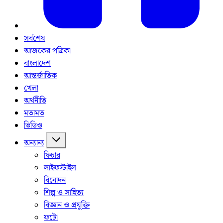
সর্বশেষ
আজকের পত্রিকা
বাংলাদেশ
আন্তর্জাতিক
খেলা
অর্থনীতি
মতামত
ভিডিও
অন্যান্য
ফিচার
লাইফস্টাইল
বিনোদন
শিল্প ও সাহিত্য
বিজ্ঞান ও প্রযুক্তি
ফটো