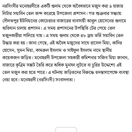
নরসিংদীর মনোহরদীতে একটি গুদাম থেকে অবৈধভাবে মজুদ করা ৯ হাজার
লিটার সয়াবিন তেল জব্দ করেছে উপজেলা প্রশাসন। গত শুক্রবার সন্ধ্যায়
দৌলতপুর ইউনিয়নের কোচেরচর বাজারের ব্যবসায়ী আবুল হোসেনের গুদামে
অভিযান চালায় প্রশাসন। এ সময় প্রশাসনের উপস্থিতি টের পেয়ে তেল
মজুদকারীরা পালিয়ে যায়। এ সময় গুদাম থেকে ৪৮ ড্রাম ভর্তি সয়াবিন তেল
উদ্ধার করা হয়। জানা গেছে, এই অবৈধ মজুদের সাথে রাসেল মিয়া, কাদির
হোসেন, সুমন মিয়া, কামরুল ইসলাম ও সাইফুল ইসলাম নামে স্থানীয়
কয়েকজন জড়িত। মনোহরদী উপজেলা সহকারী কমিশনার সজিব মিয়া জানান,
বাজারে কৃত্রিম সঙ্কট তৈরি করে অধিক মুনাফা লুটতে বা চুরির উদ্দেশ্যে এই
তেল মজুদ করা হতে পারে। এ ঘটনায় জড়িতদের বিরুদ্ধে তদন্তসাপেক্ষে ব্যবস্থা
নেয়া হবে। মনোহরদী (নরসিংদী) সংবাদদাতা।